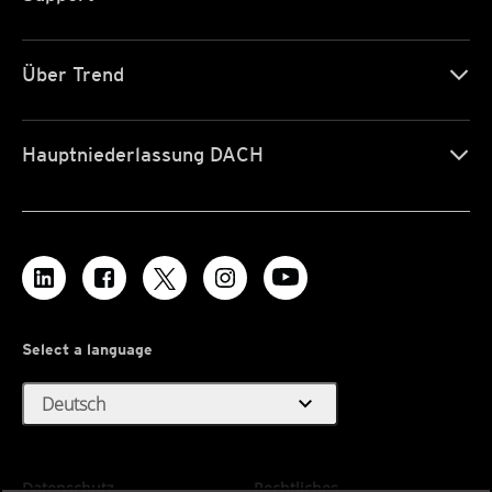
Über Trend
Hauptniederlassung DACH
Select a language
expand_more
Deutsch
Datenschutz
Rechtliches