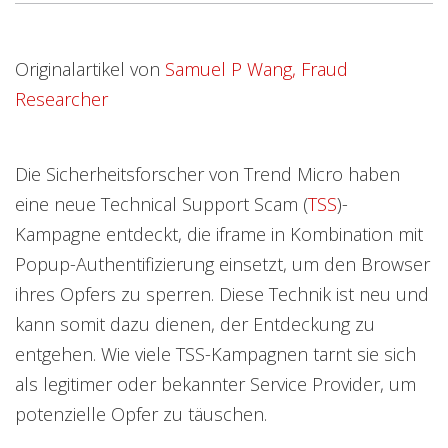
Open On A New Tab
Open On A New Tab
Open On A New Tab
Open On A New Tab
Open On A New Tab
Open On A New Tab
Open On A New Tab
Originalartikel von
Samuel P Wang, Fraud
Researcher
Die Sicherheitsforscher von Trend Micro haben
eine neue Technical Support Scam (
TSS
)-
Kampagne entdeckt, die iframe in Kombination mit
Popup-Authentifizierung einsetzt, um den Browser
ihres Opfers zu sperren. Diese Technik ist neu und
kann somit dazu dienen, der Entdeckung zu
entgehen. Wie viele TSS-Kampagnen tarnt sie sich
als legitimer oder bekannter Service Provider, um
potenzielle Opfer zu täuschen.