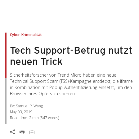
pen On A New Tab
pen On A New Tab
pen On A New Tab
pen On A New Tab
pen On A New Tab
Cyber-Kriminalität
Tech Support-Betrug nutzt
neuen Trick
Sicherheitsforscher von Trend Micro haben eine neue
Technical Support Scam (TSS)-Kampagne entdeckt, die iframe
in Kombination mit Popup-Authentifizierung einsetzt, um den
Browser ihres Opfers zu sperren.
By: Samuel P. Wang
May 03, 2019
Read time:
2 min
(
547
words)
Open On A New Tab