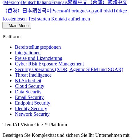
繁體中文（台灣）
繁體中文
(México)
Deutsch
Italiano
Français
（香港）
한국어
日本語
العربية
Русский
Português
Polski
Türkçe
Kostenlosen Test starten
Kontakt aufnehmen
Main Menu
Plattform
Bereitstellungsoptionen
Integrationen
Preise und Lizenzierung
Cyber Risk Exposure Management
Security Operations (XDR, Agentic SIEM und SOAR)
Threat Intelligence
KI-Sicherheit
Cloud Security
Data Security
Email Security
Endpoint Security
Identity Security
Network Security
TrendAI Vision One™ Plattform
Beseitigen Sie Komplexität und sichern Sie Ihr Unternehmen mit