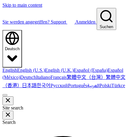
Skip to main content
Sie werden angegriffen?
Support
Anmelden
Suchen
Deutsch
English
English (U.S.)
English (U.K.)
Español (España)
Español
繁體中文（台灣）
繁體中文
(México)
Deutsch
Italiano
Français
（香港）
한국어
日本語
العربية
Русский
Português
Polski
Türkçe
Site search
Search