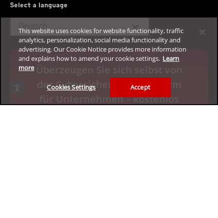
Select a language
expand_more
Deutsch
This website uses cookies for website functionality, traffic
analytics, personalization, social media functionality and
advertising. Our Cookie Notice provides more information
and explains how to amend your cookie settings.
Learn
Überzeugen Sie sich selbst von
more
der Cybersicherheitsplattform
Cookies Settings
Accept
für Unternehmen – kostenlos
Fordern Sie die Lizenz für Ihren 30-
tägigen Test an
Datenschutz
Rechtliches
Barrierefreiheit
Nutzungsbedingungen