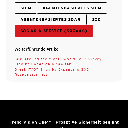
SIEM
AGENTENBASIERTES SIEM
AGENTENBASIERTES SOAR
SOC
SOC-AS-A-SERVICE (SOCAAS)
Weiterführende Artikel
SOC Around the Clock: World Tour Survey
Findings open on a new tab
Break IT/OT Silos by Expanding SOC
Responsibilities
Trend Vision One™
– Proaktive Sicherheit beginnt