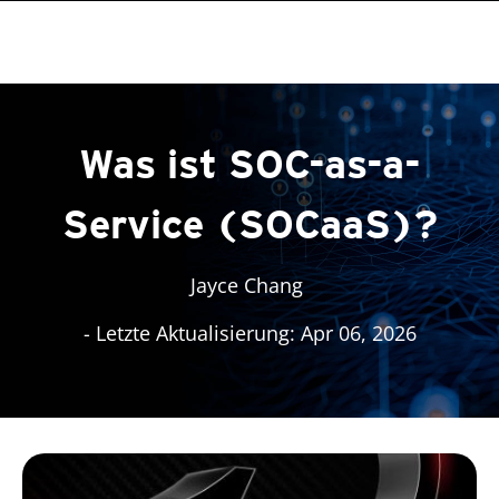
roducts
One-Platform
One-Platform
One-Platform
pen On A New Tab
pen On A New Tab
pen On A New Tab
pen On A New Tab
pen On A New Tab
Was ist SOC-as-a-
Service (SOCaaS)?
Jayce Chang
- Letzte Aktualisierung: Apr 06, 2026