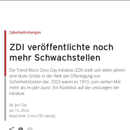
pen On A New Tab
pen On A New Tab
pen On A New Tab
pen On A New Tab
pen On A New Tab
Cyberbedrohungen
ZDI veröffentlichte noch
mehr Schwachstellen
Die Trend Micro Zero Day Initiative (ZDI) stellt seit vielen Jahren
eine feste Größe in der Welt der Offenlegung von
Sicherheitslücken dar. 2023 waren es 1913, zum vierten Mal
mehr als im Jahr zuvor. Ein Rückblick auf die Leistungen der
Initiative.
By: Jon Clay
Jan 16, 2024
Read time:
3 min
(
781
words)
Open On A New Tab