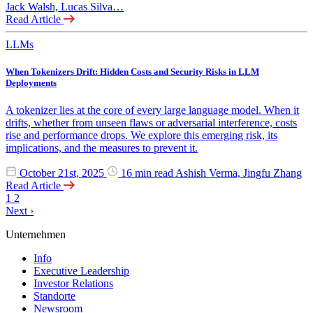
Jack Walsh, Lucas Silva…
Read Article
LLMs
When Tokenizers Drift: Hidden Costs and Security Risks in LLM
Deployments
A tokenizer lies at the core of every large language model. When it
drifts, whether from unseen flaws or adversarial interference, costs
rise and performance drops. We explore this emerging risk, its
implications, and the measures to prevent it.
October 21st, 2025
16 min read
Ashish Verma, Jingfu Zhang
Read Article
1
2
Next
›
Unternehmen
Info
Executive Leadership
Investor Relations
Standorte
Newsroom