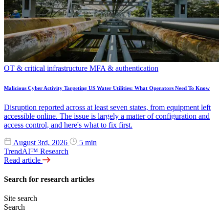
OT & critical infrastructure
MFA & authentication
Malicious Cyber Activity Targeting US Water Utilities: What Operators Need To Know
Disruption reported across at least seven states, from equipment left
accessible online. The issue is largely a matter of configuration and
access control, and here's what to fix first.
August 3rd, 2026
5 min
TrendAI™ Research
Read article
Search for research articles
Site search
Search