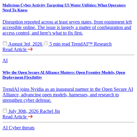
Malicious Cyber Activity Targeting US Water Utilities: What Operators
Need To Know
Disruption reported across at least seven states, from equipment left
accessible online. The issue is largely a matter of configuration and
access control, and here's what to fix first.
August 3rd, 2026
5 min read
TrendAI™ Research
Read Article
AI
Why the Open Secure AI Alliance Matters: Open Frontier Models, Open
Deployment Flexibility
TrendAI joins Nvidia as an inaugural partner in the Open Secure AI
Alliance, advancing open models, harnesses, and research to
strengthen cyber defense.
July 30th, 2026
Rachel Jin
Read Article
AI
Cyber threats