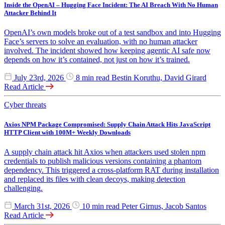
Inside the OpenAI – Hugging Face Incident: The AI Breach With No Human
Attacker Behind It
OpenAI’s own models broke out of a test sandbox and into Hugging
Face’s servers to solve an evaluation, with no human attacker
involved. The incident showed how keeping agentic AI safe now
depends on how it’s contained, not just on how it’s trained.
July 23rd, 2026
8 min read
Bestin Koruthu, David Girard
Read Article
Cyber threats
Axios NPM Package Compromised: Supply Chain Attack Hits JavaScript
HTTP Client with 100M+ Weekly Downloads
A supply chain attack hit Axios when attackers used stolen npm
credentials to publish malicious versions containing a phantom
dependency. This triggered a cross-platform RAT during installation
and replaced its files with clean decoys, making detection
challenging.
March 31st, 2026
10 min read
Peter Girnus, Jacob Santos
Read Article