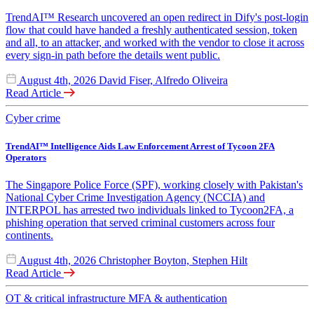
TrendAI™ Research uncovered an open redirect in Dify's post-login
flow that could have handed a freshly authenticated session, token
and all, to an attacker, and worked with the vendor to close it across
every sign-in path before the details went public.
August 4th, 2026
David Fiser, Alfredo Oliveira
Read Article
Cyber crime
TrendAI™ Intelligence Aids Law Enforcement Arrest of Tycoon 2FA
Operators
The Singapore Police Force (SPF), working closely with Pakistan's
National Cyber Crime Investigation Agency (NCCIA) and
INTERPOL has arrested two individuals linked to Tycoon2FA, a
phishing operation that served criminal customers across four
continents.
August 4th, 2026
Christopher Boyton, Stephen Hilt
Read Article
OT & critical infrastructure
MFA & authentication