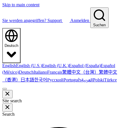
Skip to main content
Sie werden angegriffen?
Support
Anmelden
Suchen
Deutsch
English
English (U.S.)
English (U.K.)
Español (España)
Español
繁體中文（台灣）
繁體中文
(México)
Deutsch
Italiano
Français
（香港）
한국어
日本語
العربية
Русский
Português
Polski
Türkçe
Site search
Search