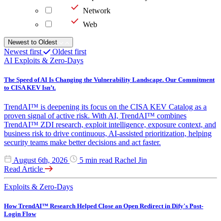
Network
Web
Newest to Oldest
Newest first
Oldest first
AI
Exploits & Zero-Days
The Speed of AI Is Changing the Vulnerability Landscape. Our Commitment
to CISA KEV Isn’t.
TrendAI™ is deepening its focus on the CISA KEV Catalog as a
proven signal of active risk. With AI, TrendAI™ combines
TrendAI™ ZDI research, exploit intelligence, exposure context, and
business risk to drive continuous, AI-assisted prioritization, helping
security teams make better decisions and act faster.
August 6th, 2026
5 min read
Rachel Jin
Read Article
Exploits & Zero-Days
How TrendAI™ Research Helped Close an Open Redirect in Dify's Post-
Login Flow