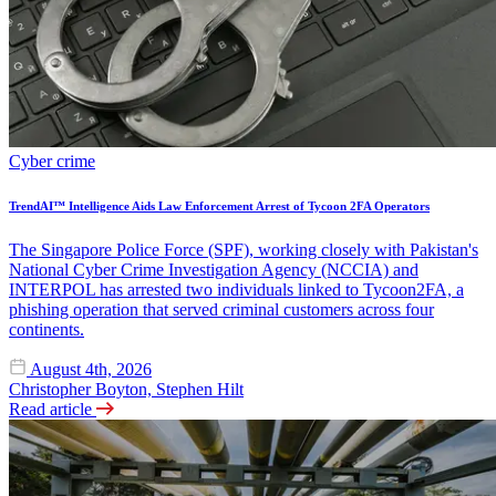
Cyber crime
TrendAI™ Intelligence Aids Law Enforcement Arrest of Tycoon 2FA Operators
The Singapore Police Force (SPF), working closely with Pakistan's
National Cyber Crime Investigation Agency (NCCIA) and
INTERPOL has arrested two individuals linked to Tycoon2FA, a
phishing operation that served criminal customers across four
continents.
August 4th, 2026
Christopher Boyton, Stephen Hilt
Read article