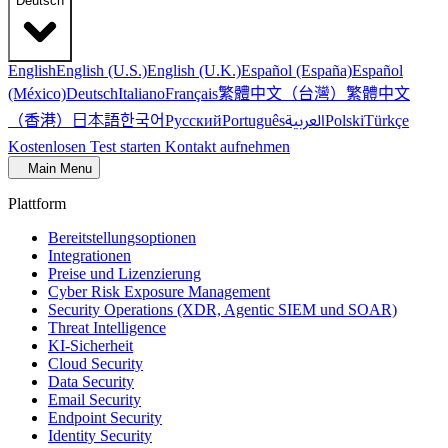
Deutsch
English
English (U.S.)
English (U.K.)
Español (España)
Español
繁體中文（台灣）
繁體中文
(México)
Deutsch
Italiano
Français
（香港）
한국어
日本語
العربية
Русский
Português
Polski
Türkçe
Kostenlosen Test starten
Kontakt aufnehmen
Main Menu
Plattform
Bereitstellungsoptionen
Integrationen
Preise und Lizenzierung
Cyber Risk Exposure Management
Security Operations (XDR, Agentic SIEM und SOAR)
Threat Intelligence
KI-Sicherheit
Cloud Security
Data Security
Email Security
Endpoint Security
Identity Security