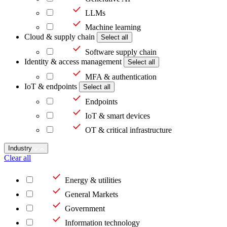
LLMs
Machine learning
Cloud & supply chain
Select all
Software supply chain
Identity & access management
Select all
MFA & authentication
IoT & endpoints
Select all
Endpoints
IoT & smart devices
OT & critical infrastructure
Industry
Clear all
Energy & utilities
General Markets
Government
Information technology