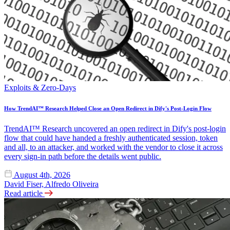
Exploits & Zero-Days
How TrendAI™ Research Helped Close an Open Redirect in Dify's Post-Login Flow
TrendAI™ Research uncovered an open redirect in Dify's post-login
flow that could have handed a freshly authenticated session, token
and all, to an attacker, and worked with the vendor to close it across
every sign-in path before the details went public.
August 4th, 2026
David Fiser, Alfredo Oliveira
Read article