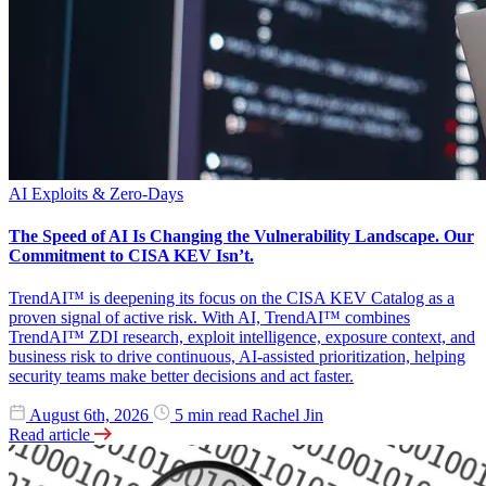
AI
Exploits & Zero-Days
The Speed of AI Is Changing the Vulnerability Landscape. Our
Commitment to CISA KEV Isn’t.
TrendAI™ is deepening its focus on the CISA KEV Catalog as a
proven signal of active risk. With AI, TrendAI™ combines
TrendAI™ ZDI research, exploit intelligence, exposure context, and
business risk to drive continuous, AI-assisted prioritization, helping
security teams make better decisions and act faster.
August 6th, 2026
5 min read
Rachel Jin
Read article