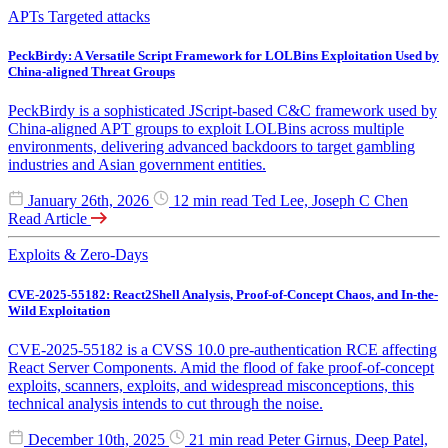
APTs
Targeted attacks
PeckBirdy: A Versatile Script Framework for LOLBins Exploitation Used by
China-aligned Threat Groups
PeckBirdy is a sophisticated JScript-based C&C framework used by
China-aligned APT groups to exploit LOLBins across multiple
environments, delivering advanced backdoors to target gambling
industries and Asian government entities.
January 26th, 2026
12 min read
Ted Lee, Joseph C Chen
Read Article
Exploits & Zero-Days
CVE-2025-55182: React2Shell Analysis, Proof-of-Concept Chaos, and In-the-
Wild Exploitation
CVE-2025-55182 is a CVSS 10.0 pre-authentication RCE affecting
React Server Components. Amid the flood of fake proof-of-concept
exploits, scanners, exploits, and widespread misconceptions, this
technical analysis intends to cut through the noise.
December 10th, 2025
21 min read
Peter Girnus, Deep Patel,