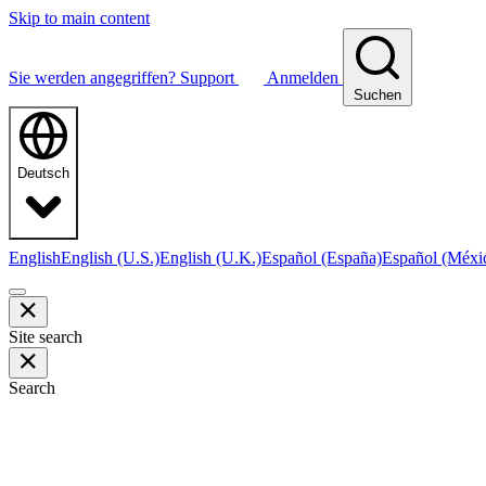
Skip to main content
Sie werden angegriffen?
Support
Anmelden
Suchen
Deutsch
English
English (U.S.)
English (U.K.)
Español (España)
Español (Méxi
Site search
Search