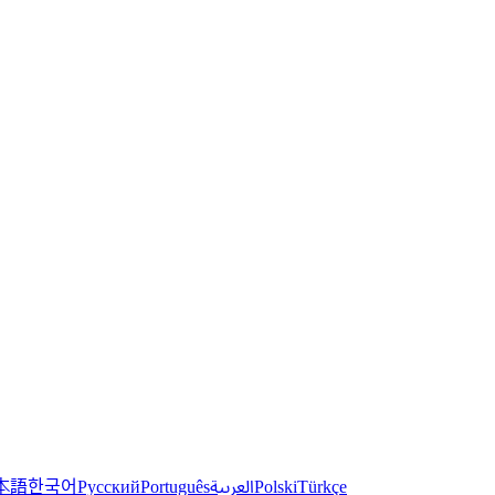
한국어
本語
العربية
Русский
Português
Polski
Türkçe