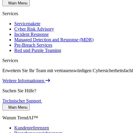
Main Menu
Services
Servicepakete
Cyber Risk Advisory
Incident Response
Managed Detection and Response (MDR)
Pre-Breach Services
Red und Purple Teaming
Services
Erweitern Sie Ihr Team mit vertrauenswürdigen Cybersicherheitsfach
Weitere Informationen
Suchen Sie Hilfe?
Technischer Support
Main Menu
Warum TrendAI™
Kundenreferenzen