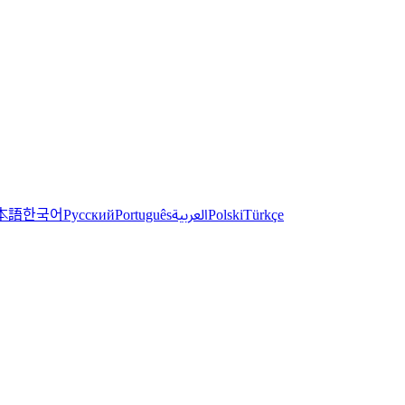
한국어
本語
العربية
Русский
Português
Polski
Türkçe