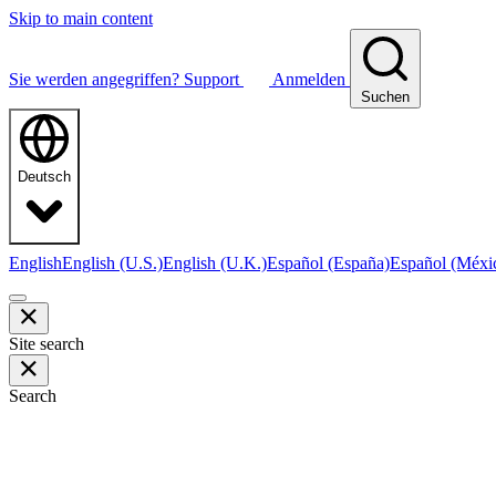
Skip to main content
Sie werden angegriffen?
Support
Anmelden
Suchen
Deutsch
English
English (U.S.)
English (U.K.)
Español (España)
Español (Méxi
Site search
Search