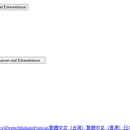
d Erkenntnisse
urcen und Erkenntnisse
繁體中文（台灣）
繁體中文（香港）
日
co)
Deutsch
Italiano
Français