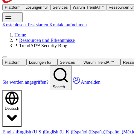
Plattform
Lösungen für
Services
Warum TrendAI™
Ressourcen un
Kostenlosen Test starten
Kontakt aufnehmen
Home
Ressourcen und Erkenntnisse
TrendAI™ Security Blog
Plattform
Lösungen für
Services
Warum TrendAI™
Resso
Sie werden angegriffen?
Anmelden
Search…
Deutsch
English
English (U.S.)
English (U.K.)
Español (España)
Español (Méxi