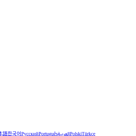
한국어
本語
العربية
Русский
Português
Polski
Türkçe