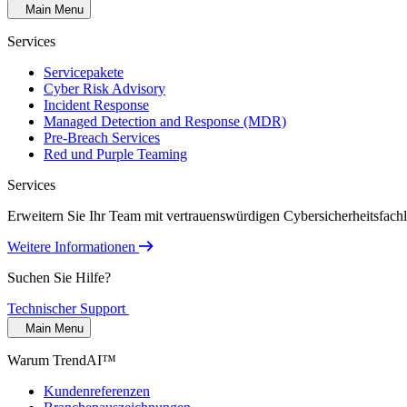
Main Menu
Services
Servicepakete
Cyber Risk Advisory
Incident Response
Managed Detection and Response (MDR)
Pre-Breach Services
Red und Purple Teaming
Services
Erweitern Sie Ihr Team mit vertrauenswürdigen Cybersicherheitsfach
Weitere Informationen
Suchen Sie Hilfe?
Technischer Support
Main Menu
Warum TrendAI™
Kundenreferenzen