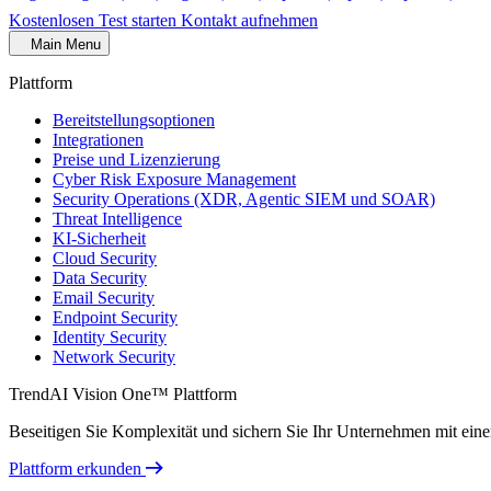
Kostenlosen Test starten
Kontakt aufnehmen
Main Menu
Plattform
Bereitstellungsoptionen
Integrationen
Preise und Lizenzierung
Cyber Risk Exposure Management
Security Operations (XDR, Agentic SIEM und SOAR)
Threat Intelligence
KI-Sicherheit
Cloud Security
Data Security
Email Security
Endpoint Security
Identity Security
Network Security
TrendAI Vision One™ Plattform
Beseitigen Sie Komplexität und sichern Sie Ihr Unternehmen mit einer 
Plattform erkunden