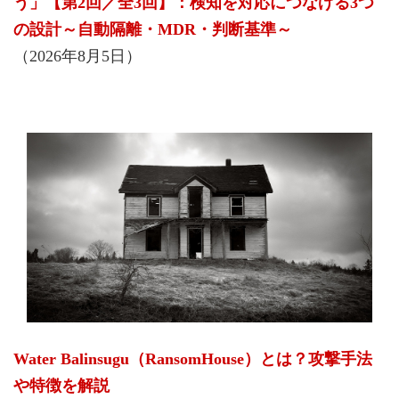
う」【第2回／全3回】：検知を対応につなげる3つ
の設計～自動隔離・MDR・判断基準～
（2026年8月5日）
Water Balinsugu（RansomHouse）とは？攻撃手法
や特徴を解説