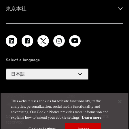
東京本社
Select a language
expand_more
日本語
プライバシー
Legal
This website uses cookies for website functionality, traffic
利用規約
サイトマップ
analytics, personalization, social media functionality and
advertising. Our Cookie Notice provides more information and
Copyright ©2026 Trend Micro Incorporated. All rights
explains how to amend your cookie settings.
Learn more
reserved.
Cookies Settings
Accept