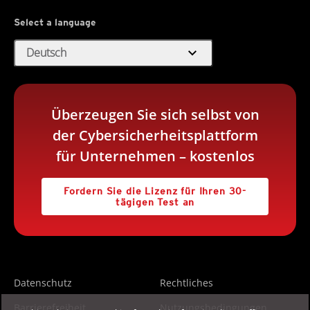
Select a language
expand_more
Deutsch
Überzeugen Sie sich selbst von
der Cybersicherheitsplattform
für Unternehmen – kostenlos
Fordern Sie die Lizenz für Ihren 30-
tägigen Test an
Datenschutz
Rechtliches
Barrierefreiheit
Nutzungsbedingungen