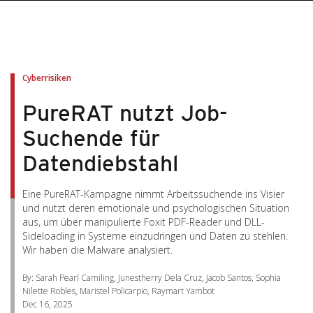
pen On A New Tab
pen On A New Tab
pen On A New Tab
pen On A New Tab
pen On A New Tab
Cyberrisiken
PureRAT nutzt Job-
Suchende für
Datendiebstahl
Eine PureRAT-Kampagne nimmt Arbeitssuchende ins Visier
und nutzt deren emotionale und psychologischen Situation
aus, um über manipulierte Foxit PDF-Reader und DLL-
Sideloading in Systeme einzudringen und Daten zu stehlen.
Wir haben die Malware analysiert.
By: Sarah Pearl Camiling, Junestherry Dela Cruz, Jacob Santos, Sophia
Nilette Robles, Maristel Policarpio, Raymart Yambot
Dec 16, 2025