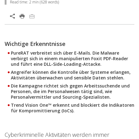
Read time:
2 min
(
628
words)
Open On A New Tab
Products
Wichtige Erkenntnisse
PureRAT verbreitet sich über E-Mails. Die Malware
verbirgt sich in einem manipulierten Foxit PDF-Reader
und führt eine DLL-Side-Loading-Attacke.
Angreifer können die Kontrolle über Systeme erlangen,
Aktivitäten überwachen und sensible Daten stehlen.
Die Kampagne richtet sich gegen Arbeitssuchende und
Personen, die im Personalwesen tätig sind, wie
Personalvermittler und Sourcing-Spezialisten.
Trend Vision One™ erkennt und blockiert die Indikatoren
für Kompromittierung (IoCs).
Cyberkriminelle Aktivitäten werden immer