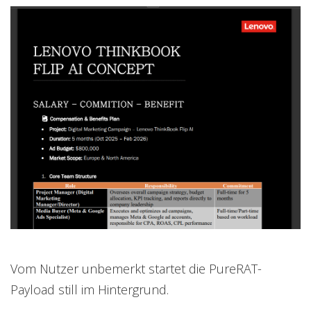
Vom Nutzer unbemerkt startet die PureRAT-
Payload still im Hintergrund.