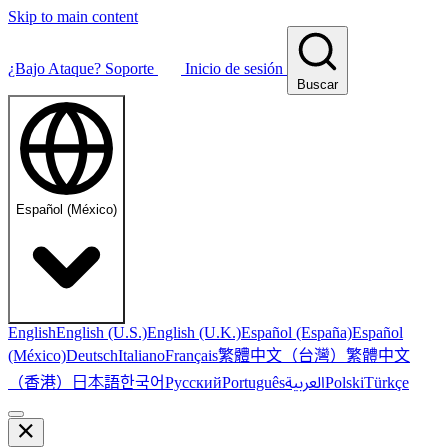
Skip to main content
¿Bajo Ataque?
Soporte
Inicio de sesión
Buscar
Español (México)
English
English (U.S.)
English (U.K.)
Español (España)
Español
繁體中文（台灣）
繁體中文
(México)
Deutsch
Italiano
Français
（香港）
한국어
日本語
العربية
Русский
Português
Polski
Türkçe