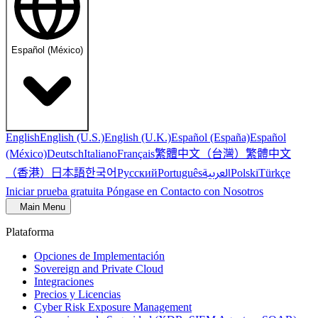
Español (México)
English
English (U.S.)
English (U.K.)
Español (España)
Español
繁體中文（台灣）
繁體中文
(México)
Deutsch
Italiano
Français
（香港）
한국어
日本語
العربية
Русский
Português
Polski
Türkçe
Iniciar prueba gratuita
Póngase en Contacto con Nosotros
Main Menu
Plataforma
Opciones de Implementación
Sovereign and Private Cloud
Integraciones
Precios y Licencias
Cyber Risk Exposure Management