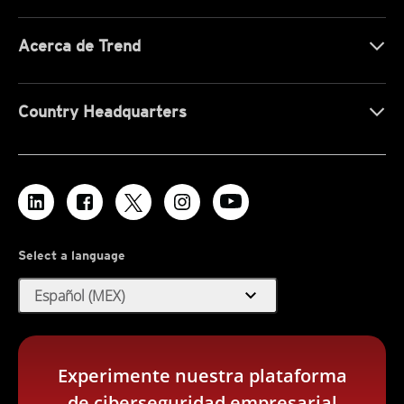
Acerca de Trend
Country Headquarters
Select a language
expand_more
Español (MEX)
Experimente nuestra plataforma
de ciberseguridad empresarial