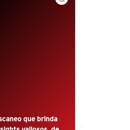
nefíciese de un escaneo
tomatizado de malware más
pido, a través de la última
rsión de nuestras tecnologías de
putación de archivos y
otección contra variantes,
spaldada por nuestras
vestigaciones líderes de
enazas.
scaneo que brinda
nsights valiosos, de