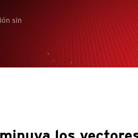
ón sin
minuya los vectore