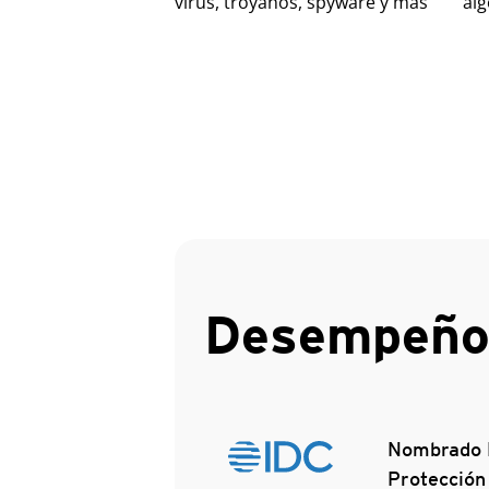
virus, troyanos, spyware y más
alg
Desempeño 
Nombrado L
Protección