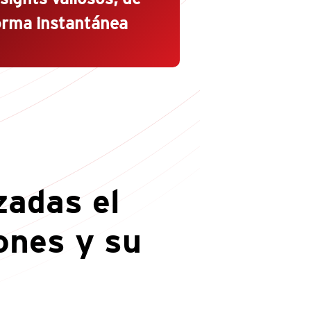
orma instantánea
zadas el
iones y su