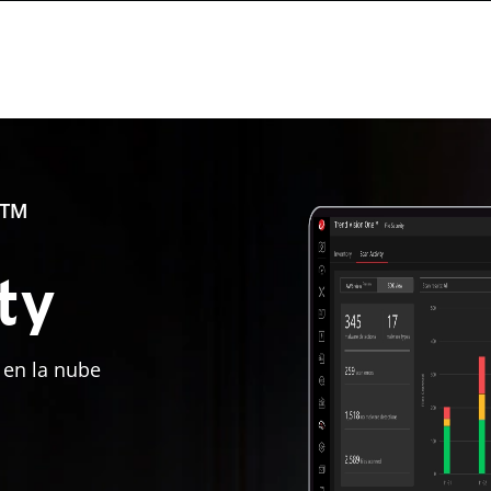
e™
ty
 en la nube