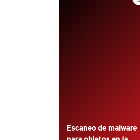
Escanee objetos/archivos a lo
largo de su ambiente en cualqui
aplicación, on-premises o en la
nube, incluyendo AWS S3, Elast
File System, FSx y más.
Detecte y haga triage del malw
con protección integrada a sus
workflows con soporte a través
las plataformas de
almacenamiento en la nube.
Escaneo de malware
para objetos en la