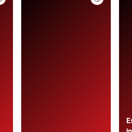
er
Be
ic
au
rá
ve
are
re
pr
 de
re
Mantenga la soberanía de datos
in
con escaneo nativo, asegurando
am
así que la información cargada a
su ambiente se queda en su
E
ambiente.
i