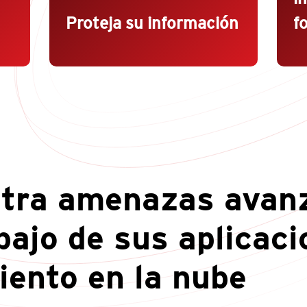
Proteja su información
f
ntra amenazas avan
abajo de sus aplicac
ento en la nube