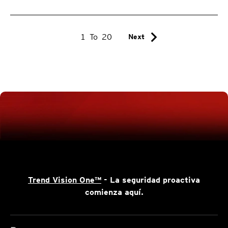
chevron_right
1
To
20
Next
Trend Vision One™
- La seguridad proactiva
comienza aquí.