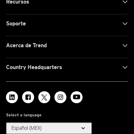
Recursos
Soporte
Acerca de Trend
Country Headquarters
Select a language
expand_more
Español (MEX)