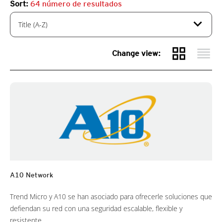
Sort:
64
número de resultados
expand_more
Title (A-Z)
grid_view
reorder
Change view:
A10 Network
Trend Micro y A10 se han asociado para ofrecerle soluciones que
defiendan su red con una seguridad escalable, flexible y
resistente.