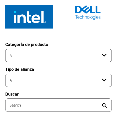
Categoría de producto
expand_more
All
Tipo de alianza
expand_more
All
Buscar
search