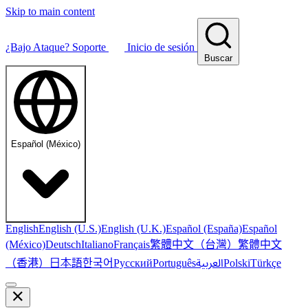
Skip to main content
¿Bajo Ataque?
Soporte
Inicio de sesión
Buscar
Español (México)
English
English (U.S.)
English (U.K.)
Español (España)
Español
繁體中文（台灣）
繁體中文
(México)
Deutsch
Italiano
Français
（香港）
한국어
日本語
العربية
Русский
Português
Polski
Türkçe