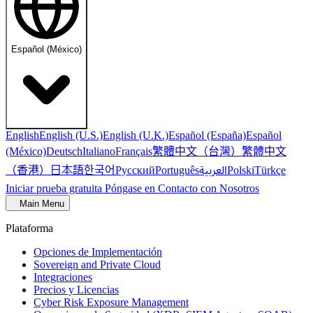
Español (México)
English
English (U.S.)
English (U.K.)
Español (España)
Español
繁體中文（台灣）
繁體中文
(México)
Deutsch
Italiano
Français
（香港）
한국어
日本語
العربية
Русский
Português
Polski
Türkçe
Iniciar prueba gratuita
Póngase en Contacto con Nosotros
Main Menu
Plataforma
Opciones de Implementación
Sovereign and Private Cloud
Integraciones
Precios y Licencias
Cyber Risk Exposure Management