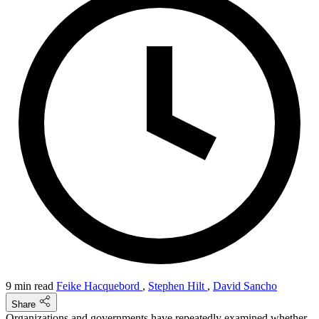
9 min read
Feike Hacquebord
,
Stephen Hilt
,
David Sancho
Share
Organizations and governments have repeatedly examined whether