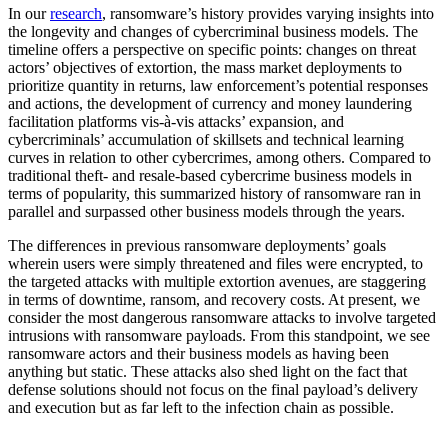
In our
research
, ransomware’s history provides varying insights into
the longevity and changes of cybercriminal business models. The
timeline offers a perspective on specific points: changes on threat
actors’ objectives of extortion, the mass market deployments to
prioritize quantity in returns, law enforcement’s potential responses
and actions, the development of currency and money laundering
facilitation platforms vis-à-vis attacks’ expansion, and
cybercriminals’ accumulation of skillsets and technical learning
curves in relation to other cybercrimes, among others. Compared to
traditional theft- and resale-based cybercrime business models in
terms of popularity, this summarized history of ransomware ran in
parallel and surpassed other business models through the years.
The differences in previous ransomware deployments’ goals
wherein users were simply threatened and files were encrypted, to
the targeted attacks with multiple extortion avenues, are staggering
in terms of downtime, ransom, and recovery costs. At present, we
consider the most dangerous ransomware attacks to involve targeted
intrusions with ransomware payloads. From this standpoint, we see
ransomware actors and their business models as having been
anything but static. These attacks also shed light on the fact that
defense solutions should not focus on the final payload’s delivery
and execution but as far left to the infection chain as possible.