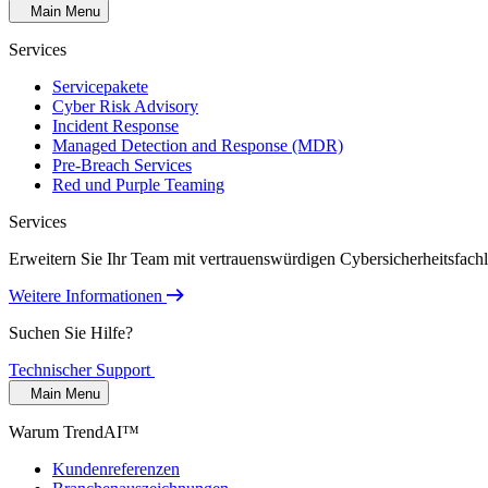
Main Menu
Services
Servicepakete
Cyber Risk Advisory
Incident Response
Managed Detection and Response (MDR)
Pre-Breach Services
Red und Purple Teaming
Services
Erweitern Sie Ihr Team mit vertrauenswürdigen Cybersicherheitsfach
Weitere Informationen
Suchen Sie Hilfe?
Technischer Support
Main Menu
Warum TrendAI™
Kundenreferenzen