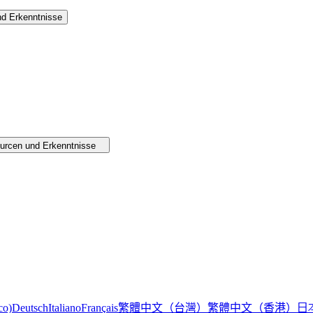
d Erkenntnisse
urcen und Erkenntnisse
繁體中文（台灣）
繁體中文（香港）
日
co)
Deutsch
Italiano
Français