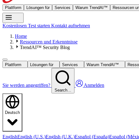
Plattform
Lösungen für
Services
Warum TrendAI™
Ressourcen un
Kostenlosen Test starten
Kontakt aufnehmen
Home
Ressourcen und Erkenntnisse
TrendAI™ Security Blog
Plattform
Lösungen für
Services
Warum TrendAI™
Resso
Sie werden angegriffen?
Anmelden
Search…
Deutsch
English
English (U.S.)
English (U.K.)
Español (España)
Español (Méxi