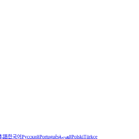
한국어
本語
العربية
Русский
Português
Polski
Türkçe