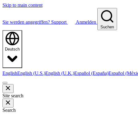
Skip to main content
Sie werden angegriffen?
Support
Anmelden
Suchen
Deutsch
English
English (U.S.)
English (U.K.)
Español (España)
Español (Méxi
Site search
Search