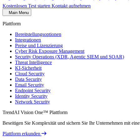
Kostenlosen Test starten
Kontakt aufnehmen
Main Menu
Plattform
Bereitstellungsoptionen
Integrationen
Preise und Lizenzierung
Cyber Risk Exposure Management
Security Operations (XDR, Agentic SIEM und SOAR)
Threat Intelligence
KI-Sicherheit
Cloud Security
Data Security
Email Security
Endpoint Security
Identity Security
Network Security
TrendAI Vision One™ Plattform
Beseitigen Sie Komplexität und sichern Sie Ihr Unternehmen mit einer 
Plattform erkunden