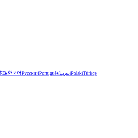
한국어
本語
العربية
Русский
Português
Polski
Türkçe