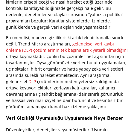
kimlerin erişebileceği ve nasıl hareket ettiği üzerinde
kontrolü kanıtlayabildiğinizde gerçekçi hale gelir. Bu
nedenle, denetimler ve olaylar sırasında “yalnızca politika”
programları bozulur: Kanıtlar sistemlerde, izinlerde,
günlüklerde ve gerçek veri akışlarında yaşamaktadır.
En önemlisi, modern gizlilik riski artık tek bir kanalla sınırlı
değil. Trend Micro araştırmaları,
geleneksel veri kaybı
önleme (DLP) çözümlerinin tek başına artık yeterli olmadığını
ortaya koymaktadır; çünkü bu çözümler net ağ sınırları için
tasarlanmıştır. Oysa günümüzde veriler bulut uygulamaları,
uç noktalar, hibrit ortamlar ve hatta yapay zeka veri setleri
arasında sürekli hareket etmektedir. Aynı araştırma,
geleneksel
DLP
çözümlerinin neden yetersiz kaldığını da
ortaya koyuyor: ekipleri zorlayan katı kurallar, kullanıcı
davranışlarına (iç tehdit bağlamına) dair sınırlı görünürlük
ve hassas veri maruziyetine dair bütüncül ve kesintisiz bir
görünüm sunamayan kanal bazlı izleme yaklaşımı.
Veri Gizliliği Uyumluluğu Uygulamada Neye Benzer
Düzenleyiciler, denetçiler veya müşteriler “Uyumlu