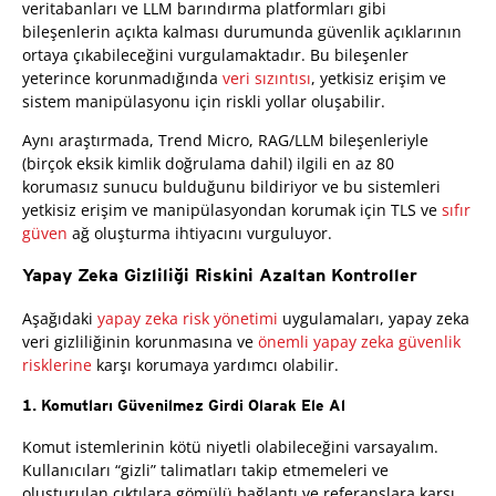
veritabanları ve LLM barındırma platformları gibi
bileşenlerin açıkta kalması durumunda güvenlik açıklarının
ortaya çıkabileceğini vurgulamaktadır. Bu bileşenler
yeterince korunmadığında
veri sızıntısı
, yetkisiz erişim ve
sistem manipülasyonu için riskli yollar oluşabilir.
Aynı araştırmada, Trend Micro, RAG/LLM bileşenleriyle
(birçok eksik kimlik doğrulama dahil) ilgili en az 80
korumasız sunucu bulduğunu bildiriyor ve bu sistemleri
yetkisiz erişim ve manipülasyondan korumak için TLS ve
sıfır
güven
ağ oluşturma ihtiyacını vurguluyor.
Yapay Zeka Gizliliği Riskini Azaltan Kontroller
Aşağıdaki
yapay zeka risk yönetimi
uygulamaları, yapay zeka
veri gizliliğinin korunmasına ve
önemli yapay zeka güvenlik
risklerine
karşı korumaya yardımcı olabilir.
1. Komutları Güvenilmez Girdi Olarak Ele Al
Komut istemlerinin kötü niyetli olabileceğini varsayalım.
Kullanıcıları “gizli” talimatları takip etmemeleri ve
oluşturulan çıktılara gömülü bağlantı ve referanslara karşı