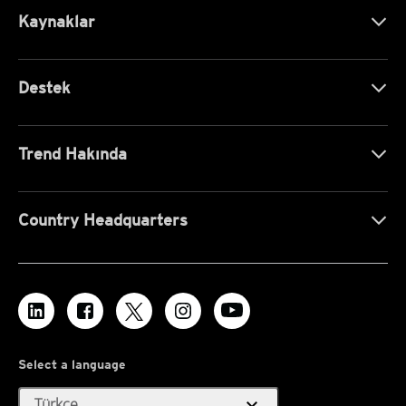
Kaynaklar
Destek
Trend Hakında
Country Headquarters
Select a language
expand_more
Türkçe