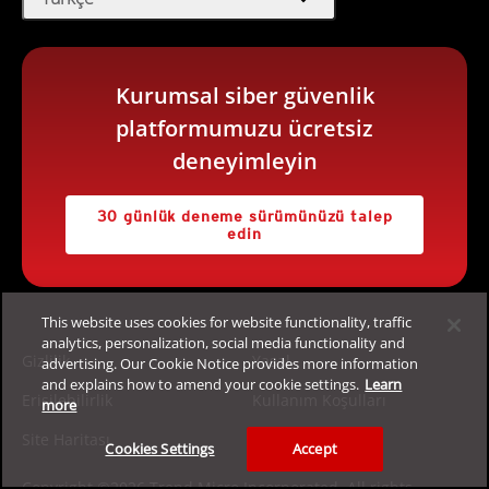
Kurumsal siber güvenlik
platformumuzu ücretsiz
deneyimleyin
30 günlük deneme sürümünüzü talep
edin
This website uses cookies for website functionality, traffic
analytics, personalization, social media functionality and
Gizlilik
Yasal
advertising. Our Cookie Notice provides more information
and explains how to amend your cookie settings.
Learn
Erişilebilirlik
Kullanım Koşulları
more
Site Haritası
Cookies Settings
Accept
Copyright ©2026 Trend Micro Incorporated. All rights