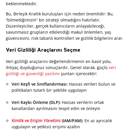
beklenmektedir.
Bu, Birleşik Krallık kuruluşları için neden önemlidir: Bu,
“bilmediğimizin” bir strateji olmadığını hatırlatır.
Düzenleyiciler, gerçek kullanıcıların anlayabileceği,
savunmasız grupların etkilendiği makul önlemleri, yaş
güvencesini, risk tabanlı kontrolleri ve gizlilik bilgilerini arar.
Veri Gizliliği Araçlarını Seçme
Veri gizliliği araçlarını değerlendirmenin en basit yolu,
ihtiyaç duyduğunuz sonuçlardır. Genel olarak, güçlü
veri
gizliliği ve güvenliği yazılımı
şunları içerecektir:
Veri Keşfi ve Sınıflandırması:
Hassas verileri bulun ve
politikaları tutarlı bir şekilde uygulayın
Veri Kaybı Önleme (DLP):
Hassas verilerin ortak
kanallardan ayrılmasını tespit edin ve önleyin
Kimlik ve Erişim Yönetimi
(IAM/PAM):
En az ayrıcalık
uygulayın ve yetkisiz erişimi azaltın