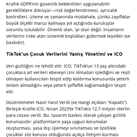
Krallık GDPR’nin güvenlik beklentileri uygulanabilir
gerekliliklere dönüşür—risk değerlendirmesi, ayrıcalık
kontrolleri, izleme ve zamanında müdahale, çünkü zayıflıklar
büyük ölçekli maruz kalmaya yol açtığında kuruluşlar
sorumlu tutulabilir. Önemli olan, iyi olan değil. İnsanların
verilerini riske atan sistemik boşlukları gidermek teşviktir (ve
baskıdır).
TikTok’un Çocuk Verilerini Yanlış Yönetimi ve ICO
Veri gizliliğini ne tehdit etti: ICO, TikTok’un 13 yaş altındaki
çocuklara ait verileri ebeveyn izni olmadan işlediğini ve reşit
olmayan kullanıcıları tespit edip kaldırma konusunda yeterli
önlem almadığını veya yeterli şeffaflık sağlamadığını tespit
etti.
Düzenlemeler Nasıl Yanıt Verdi (ve Hangi Açıkları “Kapattı”)
Birleşik Krallık ICO, Nisan 2023’te TikTok’a 12,7 milyon sterlin
para cezası verdi. Bu, tasarım baskısı olarak çalışan gizlilik
korumasıdır: platformların yaşa uygun korumalar
oluşturması, yasa dışı işlemeyi sınırlaması ve özellikle
çocuklar söz konusu olduğunda açıkça iletişim kurması