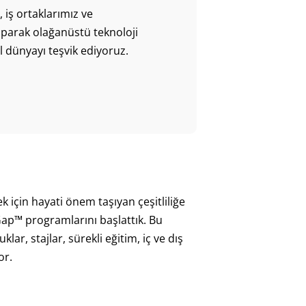
 iş ortaklarımız ve
yaparak olağanüstü teknoloji
tal dünyayı teşvik ediyoruz.
k için hayati önem taşıyan çeşitliliğe
ap™ programlarını başlattık. Bu
klar, stajlar, sürekli eğitim, iç ve dış
or.