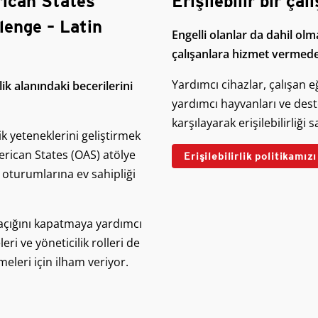
rican States
Erişilebilir bir ça
enge – Latin
Engelli olanlar da dahil o
çalışanlara hizmet vermed
Yardımcı cihazlar, çalışan eğ
ik alanındaki becerilerini
yardımcı hayvanları ve de
karşılayarak erişilebilirliği 
ik yeteneklerini geliştirmek
rican States (OAS) atölye
Erişilebilirlik politikamız
me oturumlarına ev sahipliği
çığını kapatmaya yardımcı
eri ve yöneticilik rolleri de
meleri için ilham veriyor.