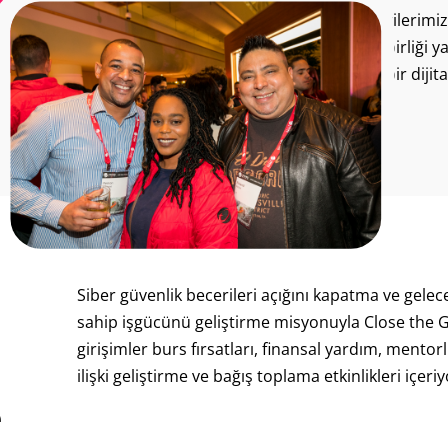
İş gücümüz, müşterilerimiz,
topluluklarımızla işbirliği 
sağlıyor ve güvenli bir diji
Siber güvenlik becerileri açığını kapatma ve gelece
sahip işgücünü geliştirme misyonuyla Close the G
girişimler burs fırsatları, finansal yardım, mentorlu
ilişki geliştirme ve bağış toplama etkinlikleri içeriy
e