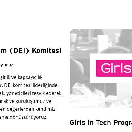
ılım (DEI) Komitesi
diyoruz
şitlik ve kapsayıcılık
 DEI komitesi liderliğinde
ek, yöneticileri teşvik ederek,
narak ve kuruluşumuz ve
eyen değerlerden kendimizi
yleme dönüştürüyoruz.
Girls in Tech Progr