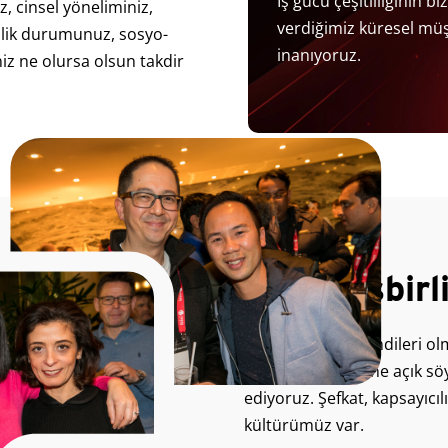
İş gücü çeşitliliğinin b
iz, cinsel yöneliminiz,
verdiğimiz küresel müşt
zilik durumunuz, sosyo-
inanıyoruz.
iz ne olursa olsun takdir
Eşsiz, işbirl
Çalışanlarımızı kendileri olma
kapsayıcılık üzerine açık 
ediyoruz. Şefkat, kapsayıcılık
kültürümüz var.