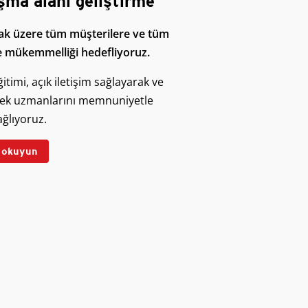
lışma alanı geliştirme
lmak üzere tüm müşterilere ve tüm
e mükemmelliği hedefliyoruz.
itimi, açık iletişim sağlayarak ve
stek uzmanlarını memnuniyetle
sağlıyoruz.
ı okuyun