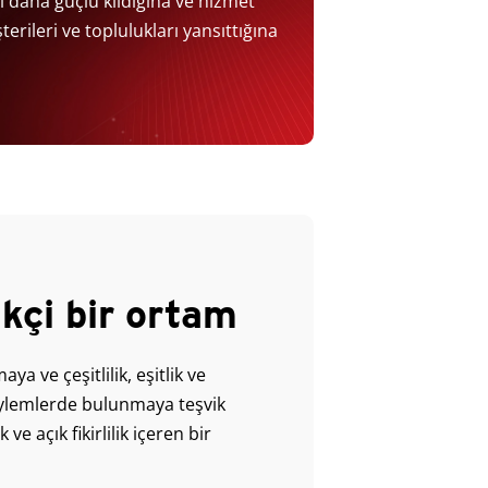
izi daha güçlü kıldığına ve hizmet
erileri ve toplulukları yansıttığına
ikçi bir ortam
ya ve çeşitlilik, eşitlik ve
söylemlerde bulunmaya teşvik
 ve açık fikirlilik içeren bir