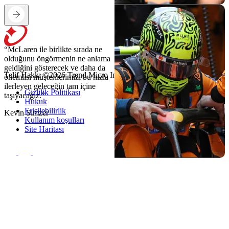
“McLaren ile birlikte sırada ne
olduğunu öngörmenin ne anlama
geldiğini gösterecek ve daha da
Telif Hakkı ©2026 Trend Micro Incorporated. Tüm hakları saklıdır
önemlisi müşterilerimizi bu hızla
ilerleyen geleceğin tam içine
Gizlilik Politikası
taşıyacağız.”
Hukuk
Erişilebilirlik
Kevin Simzer
Kullanım koşulları
Site Haritası