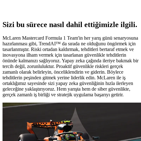
Bu yalnızca ne yaptığımızla ilgili değil.
Sizi bu sürece nasıl dahil ettiğimizle ilgili.
McLaren Mastercard Formula 1 Team'in her yarış günü senaryosuna
hazırlanması gibi, TrendAI™ da sırada ne olduğunu öngörmek için
tasarlanmıştır. Riski ortadan kaldırmak, tehditleri bertaraf etmek ve
inovasyona ilham vermek için tasarlanan güvenlikle tehditlerin
önünde kalmanızı sağlıyoruz. Yapay zeka çağında ileriye bakmak bir
tercih değil, zorunluluktur. Proaktif güvenlikle riskleri gerçek
zamanlı olarak belirleyin, önceliklendirin ve giderin. Böylece
tehditlerin peşinden gitmek yerine liderlik edin. McLaren ile iş
ortaklığımız sayesinde sizi yapay zeka güvenliğinin hızla ilerleyen
geleceğine yaklaştırıyoruz. Hem yarışta hem de siber güvenlikte,
gerçek zamanlı iş birliği ve stratejik uygulama başarıyı getirir.