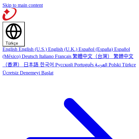
Skip to main content
Türkçe
English
English (U.S.)
English (U.K.)
Español (España)
Español
繁體中文（台灣）
繁體中文
(México)
Deutsch
Italiano
Français
（香港）
한국어
日本語
العربية
Русский
Português
Polski
Türkçe
Ücretsiz Denemeyi Başlat