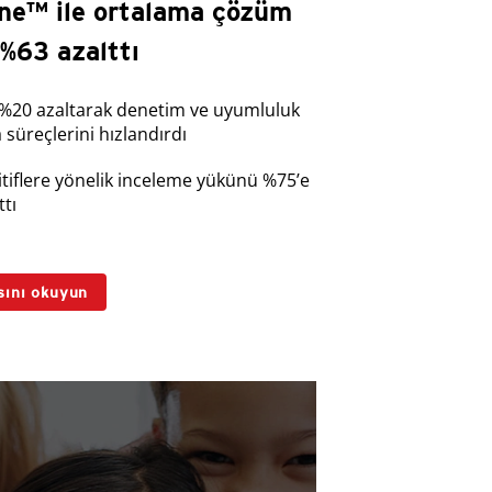
ne™ ile ortalama çözüm
 %63 azalttı
 %20 azaltarak denetim ve uyumluluk
süreçlerini hızlandırdı
itiflere yönelik inceleme yükünü %75’e
ttı
sını okuyun