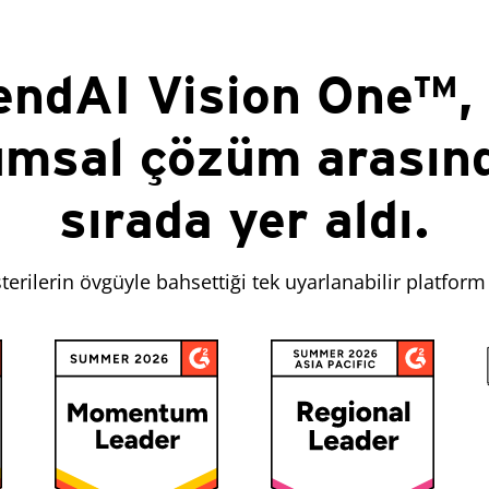
endAI Vision One™,
umsal çözüm arasınd
sırada yer aldı.
erilerin övgüyle bahsettiği tek uyarlanabilir platform 