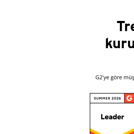
Tr
kur
G2'ye göre müşt