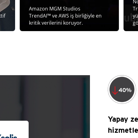
No
Amazon MGM Studios
Tr
tif
TrendAI™ ve AWS iş birliğiyle en
yü
kritik verilerini koruyor.
g
Yapay ze
hizmetle