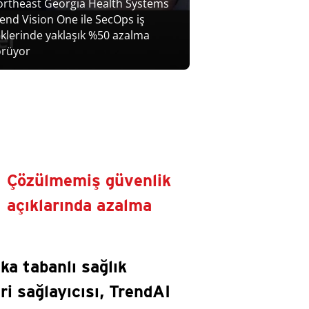
rtheast Georgia Health Systems
end Vision One ile SecOps iş
klerinde yaklaşık %50 azalma
örüyor
Çözülmemiş güvenlik
açıklarında azalma
ka tabanlı sağlık
ri sağlayıcısı, TrendAI