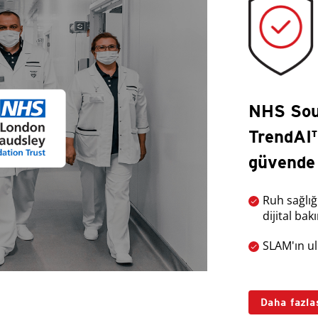
NHS Sou
TrendAI™
güvende 
Ruh sağlığı
dijital bak
SLAM'ın ul
Daha fazla