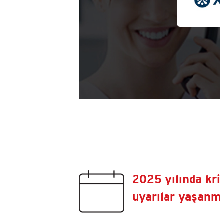
2025 yılında kri
uyarılar yaşanm