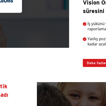
Vision O
süresini
İş yükünü
raporlama 
Yanlış poz
kadar azal
Daha fazla
tik
adı