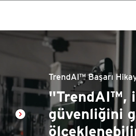
TrendAI™ Başarı Hikay
Etkili ve yen
güçlü bir iş 