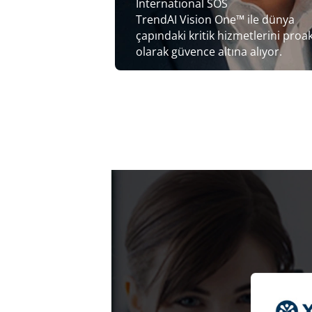
International SOS
TrendAI Vision One™ ile dünya
çapındaki kritik hizmetlerini proak
olarak güvence altına alıyor.