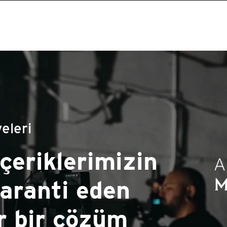
eleri
ilikçi araçların,
ortaklığıyla