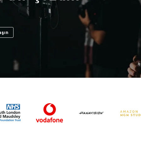
ilgili...
aşın