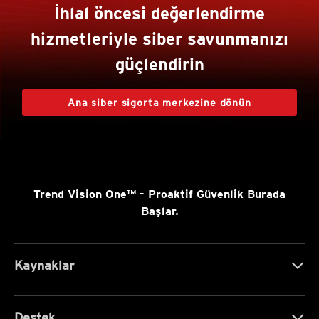
İhlal öncesi değerlendirme
hizmetleriyle siber savunmanızı
güçlendirin
Ana siber sigorta merkezine dönün
Trend Vision One™
- Proaktif Güvenlik Burada
Başlar.
Kaynaklar
Destek