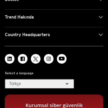
Trend Hakında
Country Headquarters
Select a language
expand_more
Türkçe
Kurumsal siber güvenlik