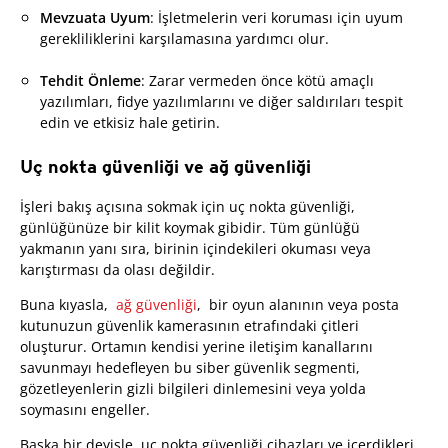
Mevzuata Uyum
: İşletmelerin veri koruması için uyum
gerekliliklerini karşılamasına yardımcı olur.
Tehdit Önleme
: Zarar vermeden önce kötü amaçlı
yazılımları, fidye yazılımlarını ve diğer saldırıları tespit
edin ve etkisiz hale getirin.
Uç nokta güvenliği ve ağ güvenliği
İşleri bakış açısına sokmak için uç nokta güvenliği,
günlüğünüze bir kilit koymak gibidir. Tüm günlüğü
yakmanın yanı sıra, birinin içindekileri okuması veya
karıştırması da olası değildir.
Buna kıyasla,
ağ güvenliği
, bir oyun alanının veya posta
kutunuzun güvenlik kamerasının etrafındaki çitleri
oluşturur. Ortamın kendisi yerine iletişim kanallarını
savunmayı hedefleyen bu siber güvenlik segmenti,
gözetleyenlerin gizli bilgileri dinlemesini veya yolda
soymasını engeller.
Başka bir deyişle, uç nokta güvenliği cihazları ve içerdikleri