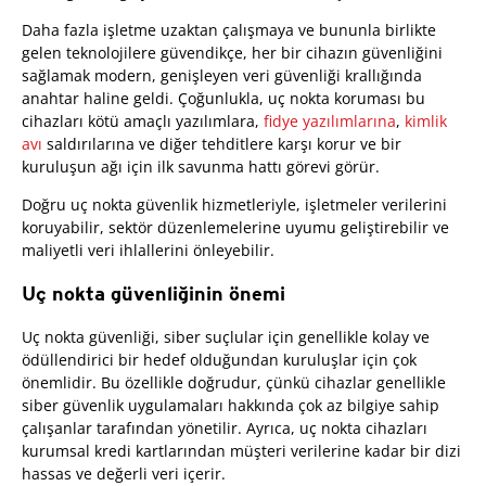
Daha fazla işletme uzaktan çalışmaya ve bununla birlikte
gelen teknolojilere güvendikçe, her bir cihazın güvenliğini
sağlamak modern, genişleyen veri güvenliği krallığında
anahtar haline geldi. Çoğunlukla, uç nokta koruması bu
cihazları kötü amaçlı yazılımlara,
fidye yazılımlarına
,
kimlik
avı
saldırılarına ve diğer tehditlere karşı korur ve bir
kuruluşun ağı için ilk savunma hattı görevi görür.
Doğru uç nokta güvenlik hizmetleriyle, işletmeler verilerini
koruyabilir, sektör düzenlemelerine uyumu geliştirebilir ve
maliyetli veri ihlallerini önleyebilir.
Uç nokta güvenliğinin önemi
Uç nokta güvenliği, siber suçlular için genellikle kolay ve
ödüllendirici bir hedef olduğundan kuruluşlar için çok
önemlidir. Bu özellikle doğrudur, çünkü cihazlar genellikle
siber güvenlik uygulamaları hakkında çok az bilgiye sahip
çalışanlar tarafından yönetilir. Ayrıca, uç nokta cihazları
kurumsal kredi kartlarından müşteri verilerine kadar bir dizi
hassas ve değerli veri içerir.