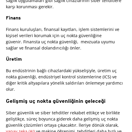
sağlık uygulamaları gibi sağlık cihazlarının siber tehditlere
karşı korunması gerekir.
Finans
Finans kuruluşları, finansal kayıtları, işlem sistemlerini ve
kişisel verileri korumak için uç nokta güvenliğine
güvenir. Finansta uç nokta güvenliği, mevzuata uyumu
sağlar ve finansal dolandırıcılığı önler.
Üretim
Bu endüstrinin bağlı cihazlardaki yükselişiyle, üretim uç
nokta güvenliği, endüstriyel kontrol sistemlerine (ICS) ve
diğer kritik altyapılara yönelik saldırıları önlemeye yardımcı
olur.
Gelişmiş uç nokta güvenliğinin geleceği
Siber güvenlik ve siber tehditler rekabet ettikçe ve birlikte
geliştikçe, süreç boyunca giderek daha gelişmiş uç nokta
güvenlik çözümleri ortaya çıkacaktır. İleriye dönük olarak,
yapay zeka (AI)
ve makine öğrenimi, tehditleri daha hızlı ve