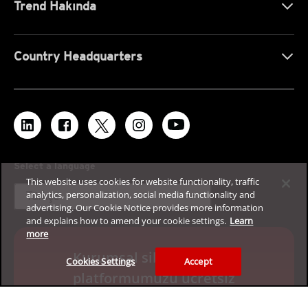
Trend Hakında
Country Headquarters
Select a language
This website uses cookies for website functionality, traffic
expand_more
analytics, personalization, social media functionality and
Türkçe
advertising. Our Cookie Notice provides more information
and explains how to amend your cookie settings.
Learn
more
Kurumsal siber güvenlik
Cookies Settings
Accept
platformumuzu ücretsiz
deneyimleyin