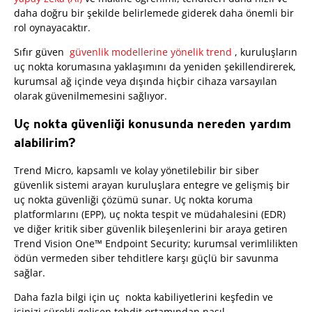
daha doğru bir şekilde belirlemede giderek daha önemli bir
rol oynayacaktır.
Sıfır güven
güvenlik modellerine yönelik trend
, kuruluşların
uç nokta korumasına yaklaşımını da yeniden şekillendirerek,
kurumsal ağ içinde veya dışında hiçbir cihaza varsayılan
olarak güvenilmemesini sağlıyor.
Uç nokta güvenliği konusunda nereden yardım
alabilirim?
Trend Micro, kapsamlı ve kolay yönetilebilir bir siber
güvenlik sistemi arayan kuruluşlara entegre ve gelişmiş bir
uç nokta güvenliği çözümü sunar. Uç nokta koruma
platformlarını (EPP), uç nokta tespit ve müdahalesini (EDR)
ve diğer kritik siber güvenlik bileşenlerini bir araya getiren
Trend Vision One™ Endpoint Security; kurumsal verimlilikten
ödün vermeden siber tehditlere karşı güçlü bir savunma
sağlar.
Daha fazla bilgi için uç nokta kabiliyetlerini keşfedin ve
işinizi sürekli gelişen tehdit ortamından nasıl