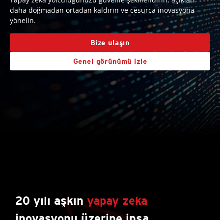
daha doğmadan ortadan kaldırın ve cesurca inovasyona
yönelin.
Bize ulaşın
Genel görünümü izle
20 yılı aşkın
yapay zeka
inovasyonu üzerine inşa