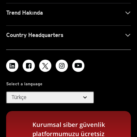
Trend Hakında
Country Headquarters
Select a language
expand_more
Türkçe
Kurumsal siber güvenlik
platformumuzu ücretsiz