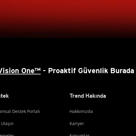
Vision One™
- Proaktif Güvenlik Burada 
tek
Trend Hakında
msal Destek Portalı
Hakkımızda
 Ulaşın
Kariyer
lemeler
Konumlar