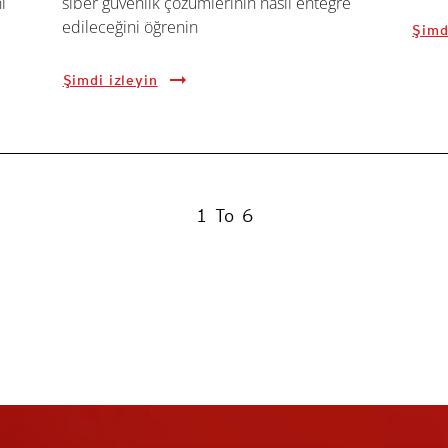
i
siber güvenlik çözümlerinin nasıl entegre
edileceğini öğrenin
Şimd
Şimdi izleyin
1
To
6