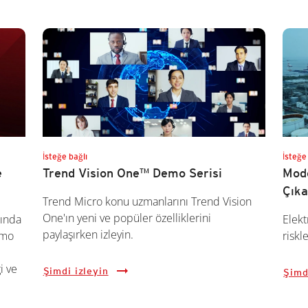
İsteğe bağlı
İsteğe
e
Trend Vision One™ Demo Serisi
Mode
Çıka
Trend Micro konu uzmanlarını Trend Vision
One'ın yeni ve popüler özelliklerini
kında
Elekt
paylaşırken izleyin.
emo
riskl
i ve
Şimdi izleyin
Şimd