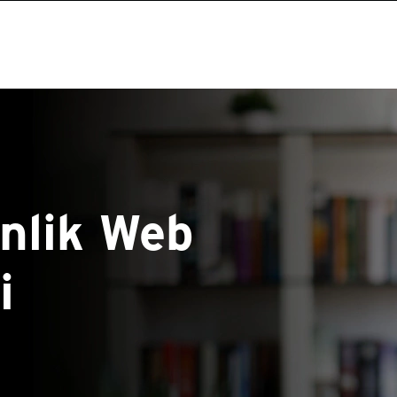
nlik Web
i