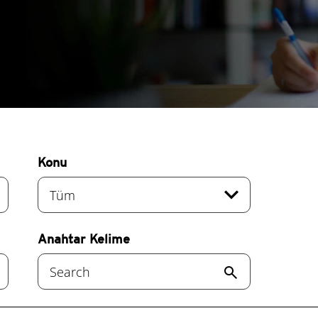
Konu
re
expand_more
Tüm
Anahtar Kelime
re
search