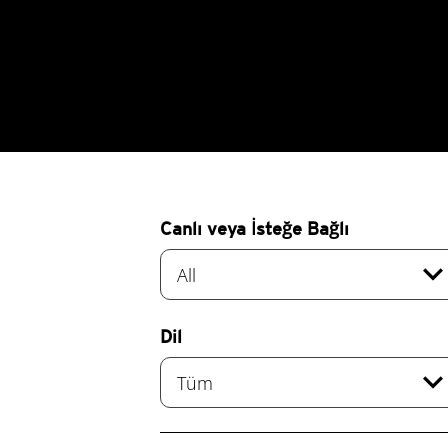
Canlı veya İsteğe Bağlı
expand_mo
All
Dil
expand_mo
Tüm