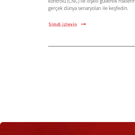
kontrolü (CNC) ile ilişkili güvenlik risklerin
gerçek dünya senaryoları ile keşfedin.
Şimdi izleyin