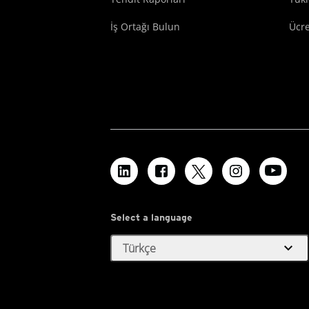
İş Ortağı Bulun
Ücr
Select a language
expand_more
Türkçe