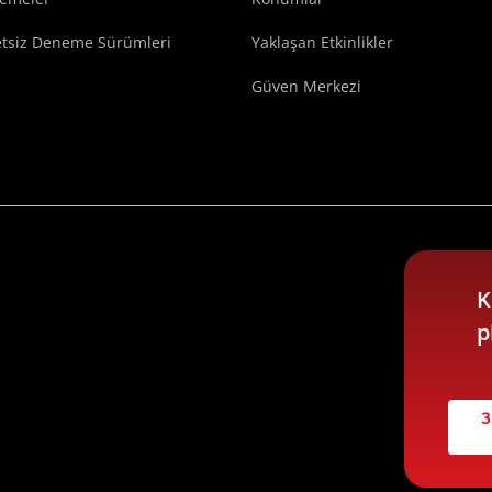
etsiz Deneme Sürümleri
Yaklaşan Etkinlikler
Güven Merkezi
K
p
3