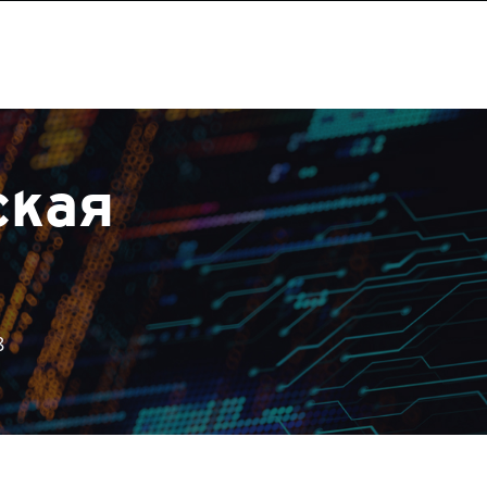
ская
8