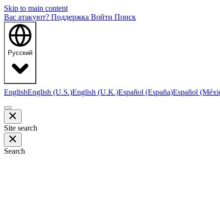
Skip to main content
Вас атакуют?
Поддержка
Войти
Поиск
Русский
English
English (U.S.)
English (U.K.)
Español (España)
Español (Méxi
Site search
Search