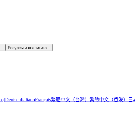
и
™
Ресурсы и аналитика
繁體中文（台灣）
繁體中文（香港）
日
co)
Deutsch
Italiano
Français
и