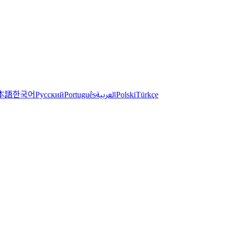
한국어
本語
العربية
Русский
Português
Polski
Türkçe