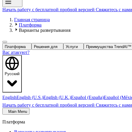
Начать работу с бесплатной пробной версией
Свяжитесь с нам
Главная страница
Платформа
Варианты развертывания
Платформа
Решения для
Услуги
Преимущества TrendAI
Вас атакуют?
Русский
English
English (U.S.)
English (U.K.)
Español (España)
Español (Méxi
Начать работу с бесплатной пробной версией
Свяжитесь с нам
Main Menu
Платформа
Варианты развертывания