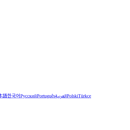
한국어
本語
العربية
Русский
Português
Polski
Türkçe