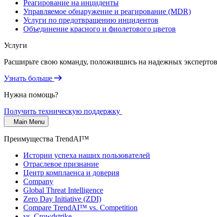
Реагирование на инциденты
Управляемое обнаружение и реагирование (MDR)
Услуги по предотвращению инцидентов
Объединение красного и фиолетового цветов
Услуги
Расширьте свою команду, положившись на надежных экспертов 
Узнать больше
Нужна помощь?
Получить техническую поддержку
Main Menu
Преимущества TrendAI™
Истории успеха наших пользователей
Отраслевое признание
Центр комплаенса и доверия
Company
Global Threat Intelligence
Zero Day Initiative (ZDI)
Compare TrendAI™ vs. Competition
vs. Crowdstrike