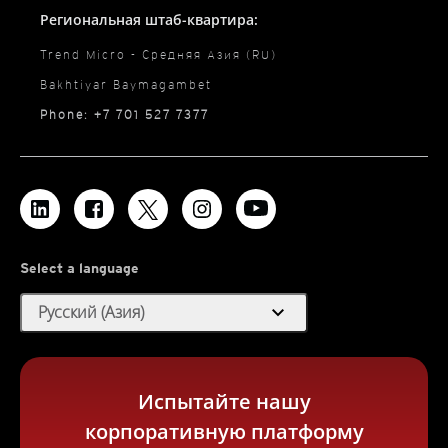
Региональная штаб-квартира:
Trend Micro - Средняя Азия (RU)
Bakhtiyar Baymagambet
Phone: +7 701 527 7377
Select a language
expand_more
Русский (Азия)
Испытайте нашу
корпоративную платформу