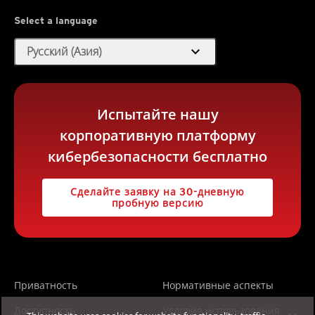
Select a language
expand_more
Русский (Азия)
Испытайте нашу
корпоративную платформу
кибербезопасности бесплатно
Сделайте заявку на 30-дневную
пробную версию
Приватность
Нормативные аспекты
Доступность
Условия использования