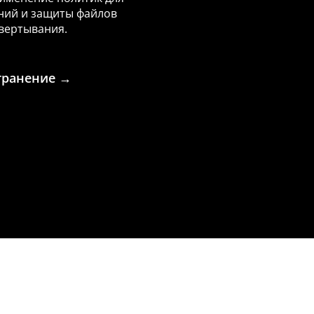
ний и защиты файлов
вертывания.
транение →