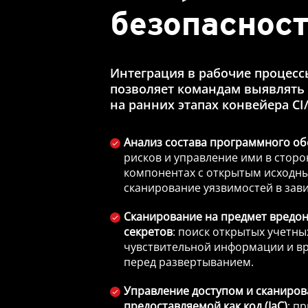
безопасност
Интеграция в рабочие процесс
позволяет командам выявлять 
на ранних этапах конвейера CI
Анализ состава программного о
рисков и управление ими в стор
компонентах с открытым исходн
сканирование уязвимостей в зав
Сканирование на предмет вредо
секретов
: поиск открытых учетны
чувствительной информации и в
перед развертыванием.
Управление доступом и сканиров
предоставляемой как код (IaC)
: п