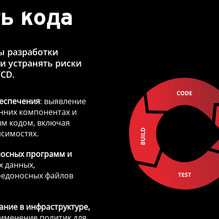
ь кода
ы разработки
и устранять риски
/CD.
беспечения
: выявление
онних компонентах и
ым кодом, включая
исимостях.
носных программ и
х данных,
редоносных файлов
ание в инфраструктуре,
рименение политик для