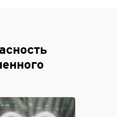
асность
ненного