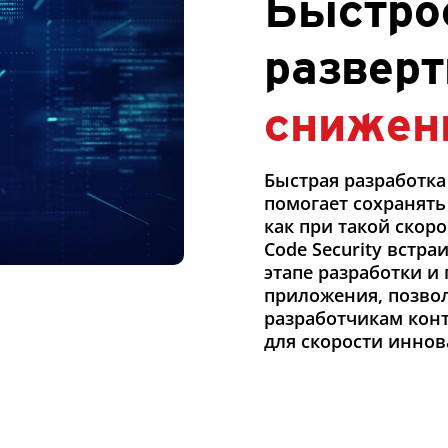
Быстро
развер
снижен
Быстрая разработк
помогает сохранять
как при такой скор
Code Security встр
этапе разработки и
приложения, позво
разработчикам кон
для скорости иннов