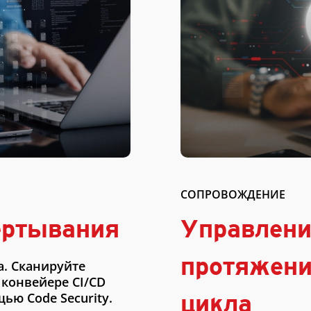
СОПРОВОЖДЕНИЕ
ертывания
Управлени
протяжени
а. Сканируйте
 конвейере CI/CD
цикла
ью Code Security.