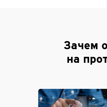
Зачем 
на про