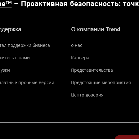
One™
— Проактивная безопасность: точк
ддержка
О компании Trend
тал поддержки бизнеса
о нас
житесь с нами
Карьера
рузки
Представительства
платные пробные версии
Предстоящие мероприятия
Центр доверия