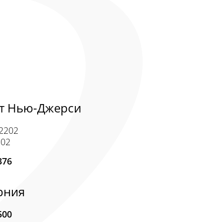
ат Нью-Джерси
 2202
302
376
рния
500