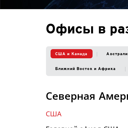
Офисы в ра
США и Канада
Австрали
Ближний Восток и Африка
Северная Амер
США