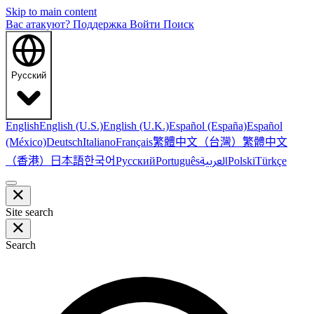
Skip to main content
Вас атакуют?
Поддержка
Войти
Поиск
Русский
English
English (U.S.)
English (U.K.)
Español (España)
Español
繁體中文（台灣）
繁體中文
(México)
Deutsch
Italiano
Français
（香港）
한국어
日本語
العربية
Русский
Português
Polski
Türkçe
Site search
Search