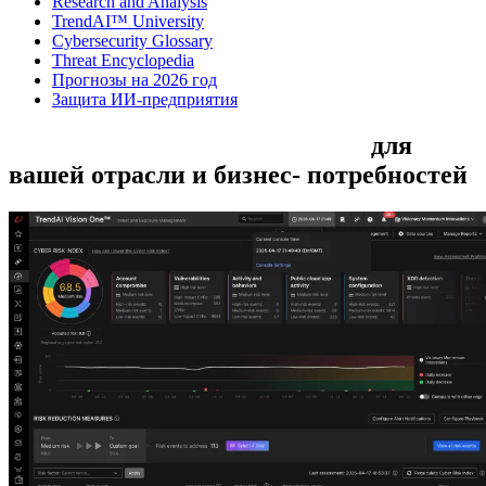
Research and Analysis
TrendAI™ University
Cybersecurity Glossary
Threat Encyclopedia
Прогнозы на 2026 год
Защита ИИ-предприятия
конечных устройств
Решения
для
вашей отрасли
и бизнес-
потребностей