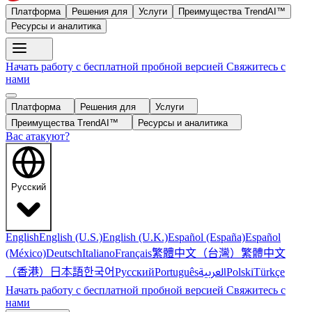
Платформа
Решения для
Услуги
Преимущества TrendAI™
Ресурсы и аналитика
Начать работу с бесплатной пробной версией
Свяжитесь с
нами
Платформа
Решения для
Услуги
Преимущества TrendAI™
Ресурсы и аналитика
Вас атакуют?
Русский
English
English (U.S.)
English (U.K.)
Español (España)
Español
繁體中文（台灣）
繁體中文
(México)
Deutsch
Italiano
Français
（香港）
한국어
日本語
العربية
Русский
Português
Polski
Türkçe
Начать работу с бесплатной пробной версией
Свяжитесь с
нами