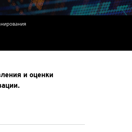
анирования
вления и оценки
зации.