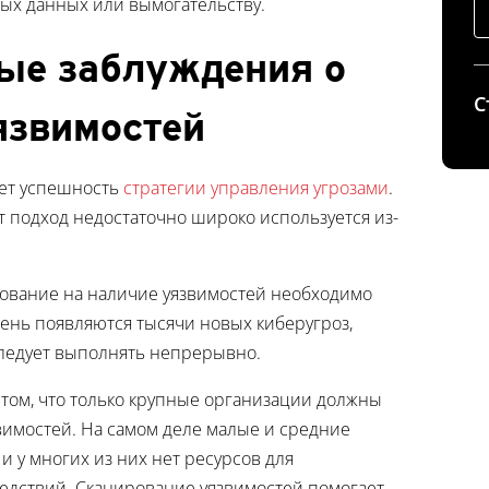
ых данных или вымогательству.
ые заблуждения о
С
язвимостей
ет успешность
стратегии управления угрозами
.
т подход недостаточно широко используется из-
ирование на наличие уязвимостей необходимо
день появляются тысячи новых киберугроз,
следует выполнять непрерывно.
 том, что только крупные организации должны
вимостей. На самом деле малые и средние
 и у многих из них нет ресурсов для
едствий. Сканирование уязвимостей помогает