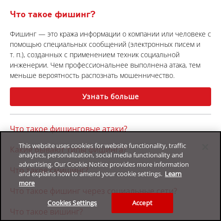
Что такое фишинг?
Фишинг — это кража информации о компании или человеке с
помощью специальных сообщений (электронных писем и
т. п.), созданных с применением техник социальной
инженерии. Чем профессиональнее выполнена атака, тем
меньше вероятность распознать мошенничество.
Узнать больше
Что такое фишинговые атаки?
This website uses cookies for website functionality, traffic
Какие бывают типы фишинга?
analytics, personalization, social media functionality and
advertising. Our Cookie Notice provides more information
Что такое смишинг?
and explains how to amend your cookie settings.
Learn
more
Что такое фишинг через социальные сети?
Cookies Settings
Accept
Что такое вишинг?