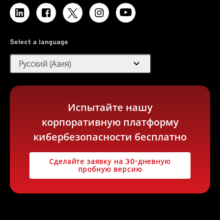
Select a language
expand_more
Русский (Азия)
Испытайте нашу
корпоративную платформу
кибербезопасности бесплатно
Сделайте заявку на 30-дневную
пробную версию