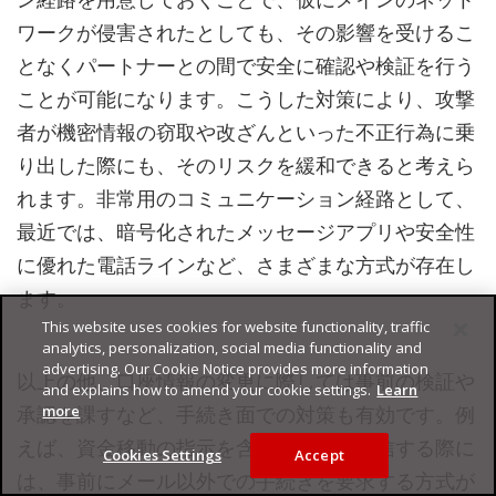
ワークが侵害されたとしても、その影響を受けるこ
となくパートナーとの間で安全に確認や検証を行う
ことが可能になります。こうした対策により、攻撃
者が機密情報の窃取や改ざんといった不正行為に乗
り出した際にも、そのリスクを緩和できると考えら
れます。非常用のコミュニケーション経路として、
最近では、暗号化されたメッセージアプリや安全性
に優れた電話ラインなど、さまざまな方式が存在し
ます。
This website uses cookies for website functionality, traffic
analytics, personalization, social media functionality and
advertising. Our Cookie Notice provides more information
以上の他、口座情報の変更に際しては事前の検証や
and explains how to amend your cookie settings.
Learn
承認を課すなど、手続き面での対策も有効です。例
more
えば、資金移動の指示を含むメールを送信する際に
Cookies Settings
Accept
は、事前にメール以外での手続きを要求する方式が