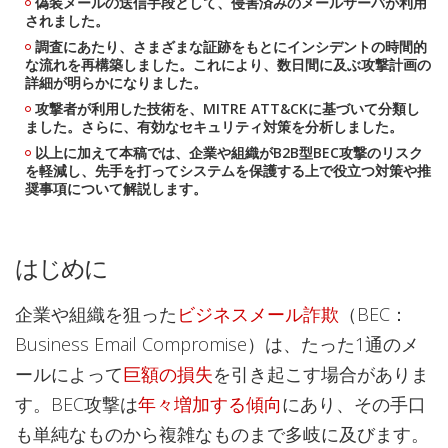
偽装メールの送信手段として、侵害済みのメールサーバが利用
されました。
調査にあたり、さまざまな証跡をもとにインシデントの時間的
な流れを再構築しました。これにより、数日間に及ぶ攻撃計画の
詳細が明らかになりました。
攻撃者が利用した技術を、MITRE ATT&CKに基づいて分類し
ました。さらに、有効なセキュリティ対策を分析しました。
以上に加えて本稿では、企業や組織がB2B型BEC攻撃のリスク
を軽減し、先手を打ってシステムを保護する上で役立つ対策や推
奨事項について解説します。
はじめに
企業や組織を狙った
ビジネスメール詐欺
（BEC：
Business Email Compromise）は、たった1通のメ
ールによって
巨額の損失
を引き起こす場合がありま
す。BEC攻撃は
年々増加する傾向
にあり、その手口
も単純なものから複雑なものまで多岐に及びます。