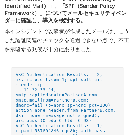
Identified Mail）」、「SPF（Sender Policy
Framework）」についてメールセキュリティベン
ダーに確認し、導入を検討する。
本インシデントで攻撃者が作成したメールは、こう
した認証関連のチェックを通過できない点で、不正
を示唆する兆候が十分にありました。
ARC-Authentication-Results: i=2;
mx.microsoft.com 1; spf=softfail
(sender ip
is 11.22.33.44)
smtp.rcpttodomain=PartnerA.com
smtp.mailfrom=PartnerB.com;
dmarc=fail (p=none sp=none pct=100)
action=none header.from=PartnerB.com;
dkim=none (message not signed);
arc=pass (0 oda=0 ltdi=0 93)
ARC-Authentication-Results: i=1;
rspamd-587694846-cqc8b; auth=pass