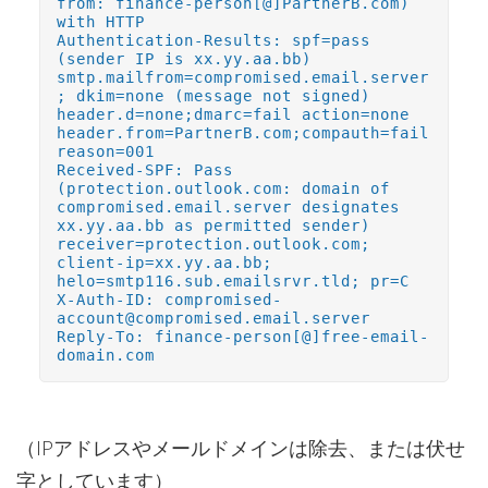
from: finance-person[@]PartnerB.com)
with HTTP
Authentication-Results: spf=pass
(sender IP is xx.yy.aa.bb)
smtp.mailfrom=compromised.email.server
; dkim=none (message not signed)
header.d=none;dmarc=fail action=none
header.from=PartnerB.com;compauth=fail
reason=001
Received-SPF: Pass
(protection.outlook.com: domain of
compromised.email.server designates
xx.yy.aa.bb as permitted sender)
receiver=protection.outlook.com;
client-ip=xx.yy.aa.bb;
helo=smtp116.sub.emailsrvr.tld; pr=C
X-Auth-ID: compromised-
account@compromised.email.server
Reply-To: finance-person[@]free-email-
domain.com
（IPアドレスやメールドメインは除去、または伏せ
字としています）