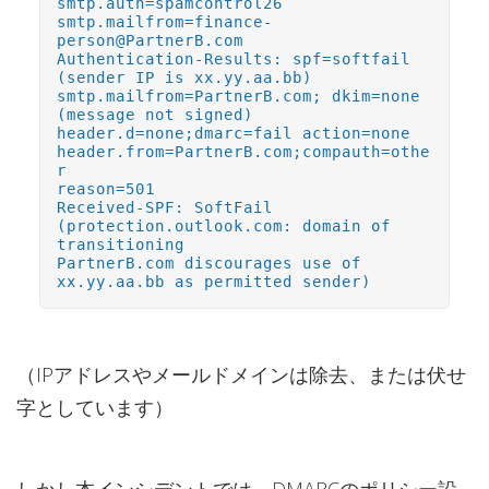
smtp.auth=spamcontrol26
smtp.mailfrom=finance-
person@PartnerB.com
Authentication-Results: spf=softfail
(sender IP is xx.yy.aa.bb)
smtp.mailfrom=PartnerB.com; dkim=none
(message not signed)
header.d=none;dmarc=fail action=none
header.from=PartnerB.com;compauth=othe
r
reason=501
Received-SPF: SoftFail
(protection.outlook.com: domain of
transitioning
PartnerB.com discourages use of
xx.yy.aa.bb as permitted sender)
（IPアドレスやメールドメインは除去、または伏せ
字としています）
しかし本インシデントでは、DMARCのポリシー設