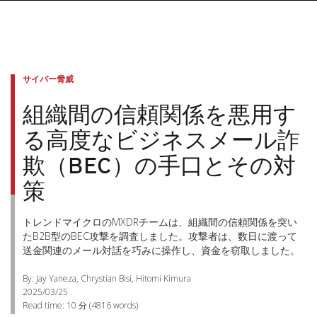
サイバー脅威
組織間の信頼関係を悪用す
る高度なビジネスメール詐
欺（BEC）の手口とその対
策
トレンドマイクロのMXDRチームは、組織間の信頼関係を突い
たB2B型のBEC攻撃を調査しました。攻撃者は、数日に渡って
送金関連のメール対話を巧みに操作し、資金を窃取しました。
By: Jay Yaneza, Chrystian Bisi, Hitomi Kimura
2025/03/25
Read time:
10 分
(
4816
words)