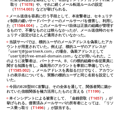
取り（
T1078
）や、それに続くメール転送ルールの設定
（
T1114.003
）などが挙げられる。
メール送信を容易に行う手段として、本攻撃者は、セキュリテ
ィ制限の緩いサードパーティーのメールサーバを侵害し、利用し
た（
T1584.004
）。このメールサーバ自体は正規の組織が管理す
るもので、不審なものとは映らなかったが、メール送信時のセキ
ュリティ設定がほとんど適用されていなかった。
当該サーバでは、標的ユーザのメールアドレスを偽装したアカ
ウントが用意されていた。例えば、標的ユーザのアドレスが
「user1[@]partnerA.com」の場合、偽装アドレスとして
「user1[@]free-email-domain.com」などが用いられた。こ
のように攻撃者は、パートナーA、B、Cの標的組織や各従業員に
関する知識を有し、偽装用のアカウントを事前に準備していた
（
T1585.002
）。メールアドレスを真似るだけでなく、アカウン
トの表示名についても、実際の標的ユーザと同じ名前を設定して
いた。
今回のB2B型BEC攻撃は、その全体を通して、関係者間に築か
れていた信頼関係を極力活用したものと言える（
T1199
）。
本インシデントによる被害として、「金銭窃取（
T1657
）」が
挙げられる。侵害済みメールサーバの所有者にとっては、「リソ
ース乗っ取り（
T1496
）」が該当する。