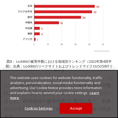
図8： LockBitの被害件数における地域別ランキング（2022年第4四半
期） 出典：LockBitのリークサイトおよびトレンドマイクロのOSINTリ
サーチ
This website uses cookies for website functionality, traffic
analytics, personalization, social media functionality and
2022年第4四半期、BlackCatによる被害件数の半数
advertising. Our Cookie Notice provides more information
以上が北米地域で発生し、全体の51.9％を占めてい
and explains how to amend your cookie settings.
Learn
more
ました。欧州地域の被害件数は2番目に多く、全体
の18.2％を占め、アジア太平洋地域は15.6％で続き
Cookies Settings
Accept
ます。