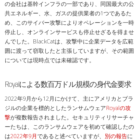
の会社は基幹インフラの一部であり、同国最大の公
共エネルギー、水、ガスの提供業者の1つであるた
め、このサイバー攻撃によりオペレーションを一時
停止し、オンラインサービスも停止せざるを得ませ
んでした。BlackCatは、攻撃中に企業データを広範
囲に渡って窃取したと主張していますが、その範囲
については現時点では未確認です。
Royalによる数百万ドル規模の身代金要求
2022年9月から12月にかけて、主にアメリカとブラ
ジルの企業を標的としたランサムウェア
Royalの攻
撃
が複数報告されました。セキュリティリサーチャ
ーたちは、このランサムウェアを初めて確認したの
は
2022年9月
であると述べていますが、
別の報告
に