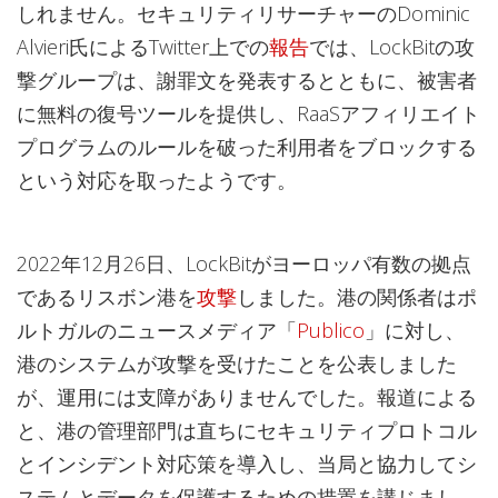
しれません。セキュリティリサーチャーのDominic
Alvieri氏によるTwitter上での
報告
では、LockBitの攻
撃グループは、謝罪文を発表するとともに、被害者
に無料の復号ツールを提供し、RaaSアフィリエイト
プログラムのルールを破った利用者をブロックする
という対応を取ったようです。
2022年12月26日、LockBitがヨーロッパ有数の拠点
であるリスボン港を
攻撃
しました。港の関係者はポ
ルトガルのニュースメディア「
Publico
」に対し、
港のシステムが攻撃を受けたことを公表しました
が、運用には支障がありませんでした。報道による
と、港の管理部門は直ちにセキュリティプロトコル
とインシデント対応策を導入し、当局と協力してシ
ステムとデータを保護するための措置を講じまし