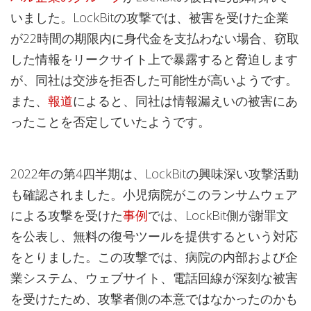
いました。LockBitの攻撃では、被害を受けた企業
が22時間の期限内に身代金を支払わない場合、窃取
した情報をリークサイト上で暴露すると脅迫します
が、同社は交渉を拒否した可能性が高いようです。
また、
報道
によると、同社は情報漏えいの被害にあ
ったことを否定していたようです。
2022年の第4四半期は、LockBitの興味深い攻撃活動
も確認されました。小児病院がこのランサムウェア
による攻撃を受けた
事例
では、LockBit側が謝罪文
を公表し、無料の復号ツールを提供するという対応
をとりました。この攻撃では、病院の内部および企
業システム、ウェブサイト、電話回線が深刻な被害
を受けたため、攻撃者側の本意ではなかったのかも