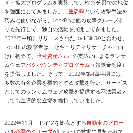
イト拡大プログラムを実施して、RaaS分野での地位
を強固にしてきました。
二重恐喝
という攻撃手法を
巧みに使いながら、LockBitは他の攻撃グループよ
りも先行して、独自の活動を展開してきました。
2022年中頃にリリースされたLockBit 3.0と合わせ、
LockBitの攻撃者は、セキュリティリサーチャー向
けに初めて、
暗号資産Zcash
の支払いによるランサ
ムウェア
バグバウンティプログラム
（報奨金制度）
を提供しました。そして、2022年第4四半期には、
多数の有名企業を標的とする攻撃を行い、サービス
としてのランサムウェア攻撃を提供する不法業者と
しても主導的な立場を維持していました。
2022年11月、ドイツを拠点とする
自動車のグロー
バル企業のグループ
がLockBitの被害に見舞われて