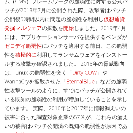
ム（CMS）フレームワークの脆弱性に対する公式パ
ッチが2018年7月に公開された際、攻撃者はパッチ
公開後5時間以内に問題の脆弱性を利用し
仮想通貨
発掘マルウェア
の拡散を
開始
しました。2019年4月
には、アプリケーションサーバを提供するベンダが
ゼロデイ脆弱性
にパッチを適用する前日、この脆弱
性を
積極的に
利用してランサムウェアをインストー
ルする攻撃が確認されました。 2018年の脅威動向
は、Linux の脆弱性を突く「
Dirty COW
」や
WannaCryを拡散させた「
EternalBlue
」などの脆弱
性攻撃ツールのように、すでにパッチが公開されて
いる既知の脆弱性の利用が増加していることを示し
ています。 実際、2016年と2017年に情報漏えいの
被害に合った調査対象企業の57％が、これらの漏え
いの被害はパッチ公開済の既知の脆弱性が原因であ