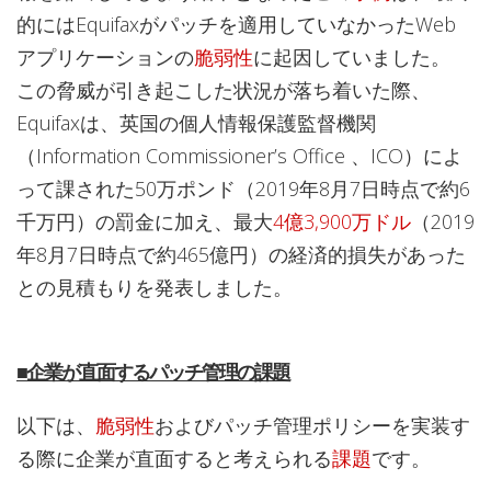
的にはEquifaxがパッチを適用していなかったWeb
アプリケーションの
脆弱性
に起因していました。
この脅威が引き起こした状況が落ち着いた際、
Equifaxは、英国の個人情報保護監督機関
（Information Commissioner’s Office 、ICO）によ
って課された50万ポンド（2019年8月7日時点で約6
千万円）の罰金に加え、最大
4億3,900万ドル
（2019
年8月7日時点で約465億円）の経済的損失があった
との見積もりを発表しました。
■企業が直面するパッチ管理の課題
以下は、
脆弱性
およびパッチ管理ポリシーを実装す
る際に企業が直面すると考えられる
課題
です。