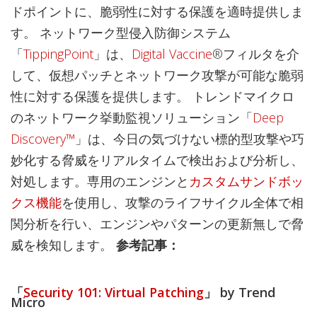
ドポイントに、脆弱性に対する保護を適時提供しま
す。 ネットワーク型侵入防御システム
「
TippingPoint
」は、
Digital Vaccine
®フィルタを介
して、仮想パッチとネットワーク攻撃が可能な脆弱
性に対する保護を提供します。 トレンドマイクロ
のネットワーク挙動監視ソリューション「
Deep
Discovery™
」は、今日の気づけない標的型攻撃や巧
妙化する脅威をリアルタイムで検出および分析し、
対処します。専用のエンジンと
カスタムサンドボッ
クス機能
を使用し、攻撃のライフサイクル全体で相
関分析を行い、エンジンやパターンの更新無しで脅
威を検知します。
参考記事：
「
Security 101: Virtual Patching
」 by Trend
Micro