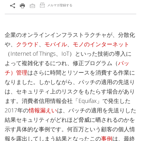
メルマガ登録する
企業のオンラインインフラストラクチャが、分散化
や、
クラウド
、
モバイル
、
モノのインターネット
（Internet of Things、IoT）といった技術の導入に
よって複雑化するにつれ、修正プログラム（
パッ
チ）管理
はさらに時間とリソースを消費する作業に
なりました。しかしながら、パッチの適用の先送り
は、セキュリティ上のリスクをもたらす場合があり
ます。消費者信用情報会社「Equifax」で発生した
2017年の
情報漏えい
は、パッチの適用を先送りした
結果セキュリティがどれほど脅威に晒されるのかを
示す具体的な事例です。何百万という顧客の個人情
報を露出してしまう結果となったこの
事例
は、最終