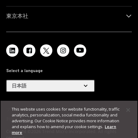
東京本社
Select a language
expand_more
日本語
This website uses cookies for website functionality, traffic
プライバシー
Legal
analytics, personalization, social media functionality and
利用規約
サイトマップ
advertising. Our Cookie Notice provides more information
and explains how to amend your cookie settings.
Learn
Copyright ©2026 Trend Micro Incorporated. All rights
more
reserved.