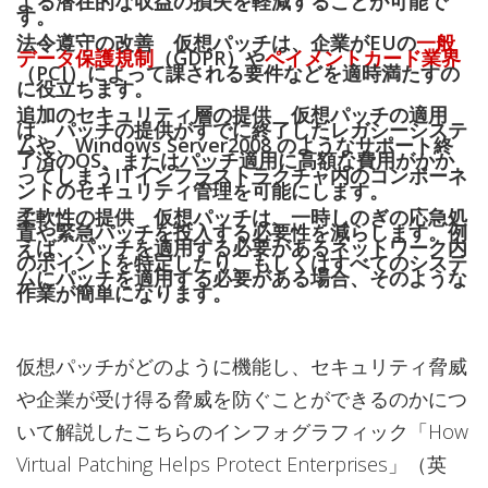
よる潜在的な収益の損失を軽減することが可能で
す。
法令遵守の改善 仮想パッチは、企業がEUの
一般
データ保護規制
（GDPR）や
ペイメントカード業界
（PCI）によって課される要件などを適時満たすの
に役立ちます。
追加のセキュリティ層の提供 仮想パッチの適用
は、パッチの提供がすでに終了したレガシーシステ
ムや、Windows Server2008 のようなサポート終
了済のOS、またはパッチ適用に高額な費用がかか
ってしまうITインフラストラクチャ内のコンポーネ
ントのセキュリティ管理を可能にします。
柔軟性の提供 仮想パッチは、一時しのぎの応急処
置や緊急パッチを投入する必要性を減らします。例
えば、パッチを適用する必要があるネットワーク内
のポイントを特定したり、もしくはすべてのシステ
ムにパッチを適用する必要がある場合、そのような
作業が簡単になります。
仮想パッチがどのように機能し、セキュリティ脅威
や企業が受け得る脅威を防ぐことができるのかにつ
いて解説したこちらのインフォグラフィック「How
Virtual Patching Helps Protect Enterprises」（英