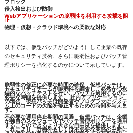
ブロック
侵入検出および防御
Webアプリケーションの脆弱性を利用する攻撃を阻
止
物理・仮想・クラウド環境への柔軟な対応
以下では、仮想パッチがどのようにして企業の既存
のセキュリティ技術、さらに脆弱性およびパッチ管
理ポリシーを強化するのかについて示しています。
脆弱性の修正に必要な時間の確保 仮想パッチは、
セキュリティチームが脆弱性を調査し、必然かつ永
続的なパッチテストを行い、パッチを適用するのに
必要な時間を提供します。 社内アプリケーション
の場合、仮想パッチは開発者やプログラマにシステ
ム上のコードの欠陥を修正するための時間を与えま
す。
不必要な運用停止期間の回避 仮想パッチは、企業
が独自のスケジュールでパッチ管理ポリシーを適用
することのできるより大きな自由度を提供します。
これにより、計画外もしくは不必要な業務の中断に