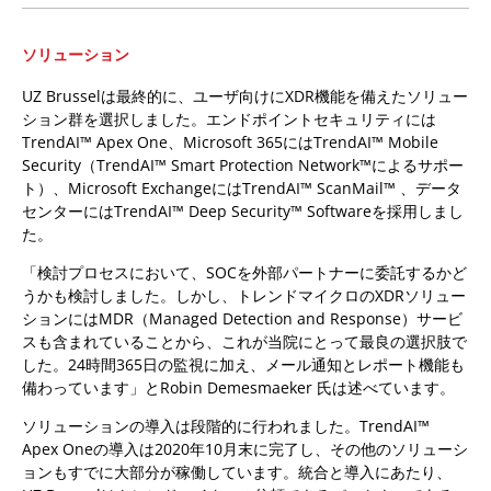
ソリューション
UZ Brusselは最終的に、ユーザ向けにXDR機能を備えたソリュー
ション群を選択しました。エンドポイントセキュリティには
TrendAI™ Apex One、Microsoft 365にはTrendAI™ Mobile
Security（TrendAI™ Smart Protection Network™によるサポー
ト）、Microsoft ExchangeにはTrendAI™ ScanMail™ 、データ
センターにはTrendAI™ Deep Security™ Softwareを採用しまし
た。
「検討プロセスにおいて、SOCを外部パートナーに委託するかど
うかも検討しました。しかし、トレンドマイクロのXDRソリュー
ションにはMDR（Managed Detection and Response）サービ
スも含まれていることから、これが当院にとって最良の選択肢で
した。24時間365日の監視に加え、メール通知とレポート機能も
備わっています」とRobin Demesmaeker 氏は述べています。
ソリューションの導入は段階的に行われました。TrendAI™
Apex Oneの導入は2020年10月末に完了し、その他のソリューシ
ョンもすでに大部分が稼働しています。統合と導入にあたり、