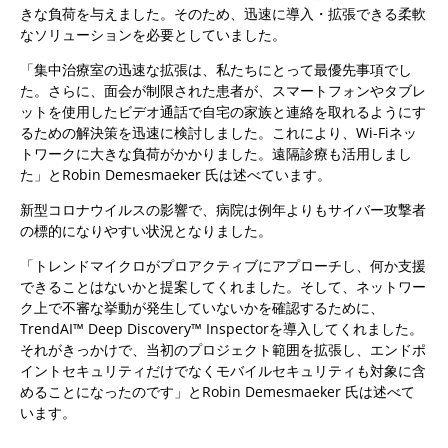
きな負荷を与えました。そのため、迅速に導入・拡張できる柔軟
なソリューションを必要としていました。
「集中治療室の迅速な拡張は、私たちにとって最優先事項でし
た。さらに、面会が制限された患者が、スマートフォンやタブレ
ットを使用したビデオ通話で自宅の家族と連絡を取れるようにす
るための解決策を迅速に検討しました。これにより、Wi-Fiネッ
トワークに大きな負荷がかかりました。遠隔診療も活用しまし
た」とRobin Demesmaeker 氏は述べています。
新型コロナウイルスの影響で、病院は例年よりもサイバー攻撃者
の標的になりやすい状況となりました。
「トレンドマイクロがプロアクティブにアプローチし、何か支援
できることはないかと提案してくれました。そして、ネットワー
ク上で不審な挙動が発生していないかを確認するために、
TrendAI™ Deep Discovery™ Inspectorを導入してくれました。
それがきっかけで、当初のプロジェクト範囲を拡張し、エンドポ
イントセキュリティだけでなくモバイルセキュリティも対象に含
めることになったのです」とRobin Demesmaeker 氏は述べて
います。