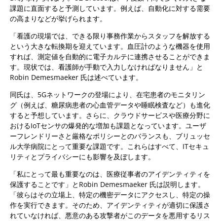
課題に直面すると予測しています。例えば、自動化に対する需要
の高まりなどが挙げられます。
「看護の現場では、できる限り事務作業からスタッフを解放する
という大きな転換期を迎えています。血圧計のような機器を使用
すれば、測定値を自動的に電子カルテに連携させることができま
す。現状では、看護師が手動で入力しなければなりません」と
Robin Demesmaeker 氏は述べています。
同氏は、5Gネットワークの登場により、在宅患者のモニタリン
グ（例えば、糖尿病患者の心血管データや睡眠検査など）も進化
すると予想しています。さらに、クラウドサービスや医療分野に
おけるIoTセンサの爆発的な増加も課題となっています。ユーザ
ーフレンドリーさと厳格なポリシーとのバランスも、ブリュッセ
ル大学病院にとって重要な課題です。これらはすべて、ITセキュ
リティとプライバシーにも影響を及ぼします。
「私にとって最も重要なのは、医療従事者のアイデンティティを
保護することです」とRobin Demesmaeker 氏は説明します。
「彼らはその立場上、特定の機密データにアクセスし、特定の操
作を実行できます。そのため、アイデンティティが適切に保護さ
れていなければ、悪意のある攻撃者がこのデータを悪用するリス