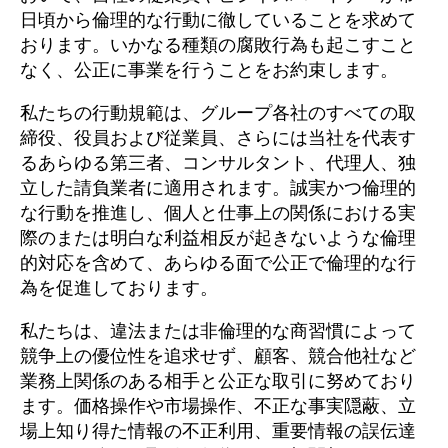
日頃から倫理的な行動に徹していることを求めて
おります。いかなる種類の腐敗行為も起こすこと
なく、公正に事業を行うことをお約束します。
私たちの行動規範は、グループ各社のすべての取
締役、役員および従業員、さらには当社を代表す
るあらゆる第三者、コンサルタント、代理人、独
立した請負業者に適用されます。誠実かつ倫理的
な行動を推進し、個人と仕事上の関係における実
際のまたは明白な利益相反が起きないような倫理
的対応を含めて、あらゆる面で公正で倫理的な行
為を促進しております。
私たちは、違法または非倫理的な商習慣によって
競争上の優位性を追求せず、顧客、競合他社など
業務上関係のある相手と公正な取引に努めており
ます。価格操作や市場操作、不正な事実隠蔽、立
場上知り得た情報の不正利用、重要情報の誤伝達