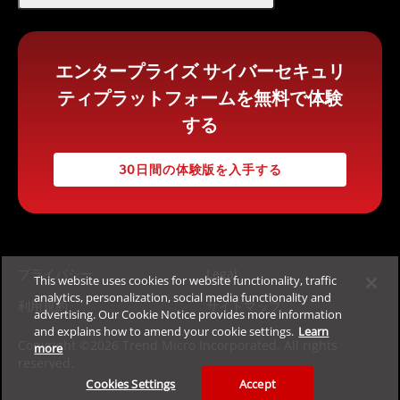
エンタープライズ サイバーセキュリ
ティプラットフォームを無料で体験
する
30日間の体験版を入手する
プライバシー
Legal
This website uses cookies for website functionality, traffic
analytics, personalization, social media functionality and
利用規約
サイトマップ
advertising. Our Cookie Notice provides more information
and explains how to amend your cookie settings.
Learn
Copyright ©2026 Trend Micro Incorporated. All rights
more
reserved.
Cookies Settings
Accept