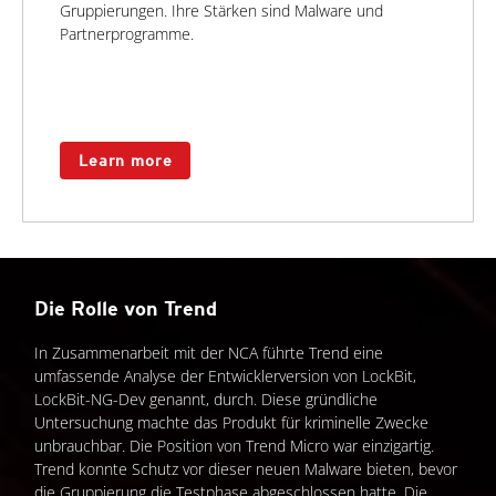
Gruppierungen. Ihre Stärken sind Malware und
Partnerprogramme.
Learn more
Die Rolle von Trend
In Zusammenarbeit mit der NCA führte Trend eine
umfassende Analyse der Entwicklerversion von LockBit,
LockBit-NG-Dev genannt, durch. Diese gründliche
Untersuchung machte das Produkt für kriminelle Zwecke
unbrauchbar. Die Position von Trend Micro war einzigartig.
Trend konnte Schutz vor dieser neuen Malware bieten, bevor
die Gruppierung die Testphase abgeschlossen hatte. Die