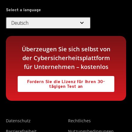
Select a language
expand_more
Deutsch
Überzeugen Sie sich selbst von
der Cybersicherheitsplattform
für Unternehmen – kostenlos
Fordern Sie die Lizenz für Ihren 30-
tägigen Test an
Datenschutz
Rechtliches
Barrierefreiheit
Nutzungsbedingungen