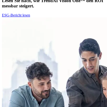
Lesen Sie nach, wie TrendAI Vision One™ den ROI
messbar steigert.​​​​‌ ‍ ​‍​‍‌‍ ‌ ​‍‌‍‍‌‌‍‌ ‌‍‍‌‌‍ ‍​‍​‍​ ‍‍​‍​‍‌ ​ ‌‍​‌‌‍ ‍‌‍‍‌‌ ‌​‌ ‍‌​‍ ‍‌‍‍‌‌‍ ​‍​‍​‍ ​​‍​‍‌‍‍​‌ ​‍‌‍‌‌‌‍‌‍​‍​‍​ ‍‍​‍​‍‌‍‍​‌ ‌​‌ ‌​‌ ​​​ ‍‍​‍ ​‍ ‌‍ ​‌‍ ‌‍​ ‌‍​‌‌‍ ​‌‍‍​‌‍ ‌ ​ ‌ ‌​​ ‍‍​ ​ ​ ​ ​ ​ ​ ‌​​‍ ‌‍‍‌‌‍ ‍‌ ‌​‌‍‌‌‌‍ ‍‌ ‌​​‍ ‌‍‌‌‌‍‌​‌‍‍‌‌ ‌​​‍ ‌‍ ‌‌‍ ‌‍‌​‌‍‌‌​ ‌‌ ​​‌ ​‍‌‍‌‌‌ ​ ‌‍‌‌‌‍ ‍‌ ‌​‌‍​‌‌ ‌​‌‍‍‌‌‍ ‌‍ ‍​ ‍ ‌‍‍‌‌‍‌​​ ‌‌‍‌​​ ‌​‌‍​ ​ ​‍​ ‌‍​ ​​​ ‍​‌‍​ ​‍ ‌‌‍‌‍‌‍​ ‌‍​ ​ ‌‍​‍ ‌​ ‌​​ ‍‌‌‍​‍‌‍‌​​‍ ‌‌‍​‌​ ​‌​ ‌​​ ‌‍​‍ ‌​ ‌​​ ​​​ ​‍​ ‌ ​ ​​​ ‍‌‌‍‌‍‌‍​‌​ ​‌​ ​‌​ ‍​​ ‍‌​ ‍ ‌ ‌​‌ ‍‌‌ ​​‌‍‌‌​ ‌‌ ​​‌‍​‌‌‍‌ ‌‍‌‌​ ‍ ‌ ​​‌‍​‌‌ ‌​‌‍‍​​ ‌‌ ​ ‌‍‌‌‌‍​ ‌ ‌​‌‍‍‌‌‍ ‌‍ ‍‌ ​ ​‍‌‌​ ‌‌‌​​‍‌‌ ‌‍‍ ‌‍‌‌‌ ‍‌​‍‌‌​ ​ ‌​‌​​‍‌‌​ ​ ‌​‌​​‍‌‌​ ​‍​ ​‍‌‍‌‍‌‍​ ​ ‌‍​ ​‍​ ​‍‌‍‌​​ ‌‌​ ​‌​ ‍‌‌‍‌‌‌‍​‍​ ‌ ​‍‌‌​ ​‍​ ​‍​‍‌‌​ ‌‌‌​‌​​‍ ‍‌‍‍​‌‍‌‌‌‍​‌‌‍‌​‌‍‍‌‌‍ ‍‌‍‌ ​ ‌‍​‍‌‍​‌‌ ​ ‌‍‌‌‌‌‌‌‌ ​‍‌‍ ​​ ‌‌‍‍​‌ ‌​‌ ‌​‌ ​​​‍‌‌​ ​ ‌​​‌​‍‌‌​ ​‍‌​‌‍​‍‌‌​ ​‍‌​‌‍‌‍ ​‌‍ ‌‍​ ‌‍​‌‌‍ ​‌‍‍​‌‍ ‌ ​ ‌ ‌​​‍‌‌​ ​ ‌​​‌​ ​ ​ ​ ​ ​ ​ ‌​​‍‌‍‌‍‍‌‌‍‌​​ ‌‌‍‌​​ ‌​‌‍​ ​ ​‍​ ‌‍​ ​​​ ‍​‌‍​ ​‍ ‌‌‍‌‍‌‍​ ‌‍​ ​ ‌‍​‍ ‌​ ‌​​ ‍‌‌‍​‍‌‍‌​​‍ ‌‌‍​‌​ ​‌​ ‌​​ ‌‍​‍ ‌​ ‌​​ ​​​ ​‍​ ‌ ​ ​​​ ‍‌‌‍‌‍‌‍​‌​ ​‌​ ​‌​ ‍​​ ‍‌​‍‌‍‌ ‌​‌ ‍‌‌ ​​‌‍‌‌​ ‌‌ ​​‌‍​‌‌‍‌ ‌‍‌‌​‍‌‍‌ ​​‌‍​‌‌ ‌​‌‍‍​​ ‌‌ ​ ‌‍‌‌‌‍​ ‌ ‌​‌‍‍‌‌‍ ‌‍ ‍‌ ​ ​‍‌‌​ ‌‌‌​​‍‌‌ ‌‍‍ ‌‍‌‌‌ ‍‌​‍‌‌​ ​ ‌​‌​​‍‌‌​ ​ ‌​‌​​‍‌‌​ ​‍​ ​‍‌‍‌‍‌‍​ ​ ‌‍​ ​‍​ ​‍‌‍‌​​ ‌‌​ ​‌​ ‍‌‌‍‌‌‌‍​‍​ ‌ ​‍‌‌​ ​‍​ ​‍​‍‌‌​ ‌‌‌​‌​​‍ ‍‌‍‍​‌‍‌‌‌‍​‌‌‍‌​‌‍‍‌‌‍ ‍‌‍‌ ​‍​‍‌ ‌
ESG-Bericht lesen