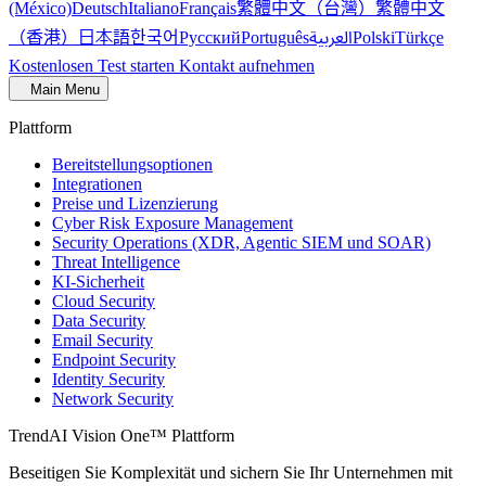
繁體中文（台灣）
繁體中文
(México)
Deutsch
Italiano
Français
（香港）
한국어
日本語
العربية
Русский
Português
Polski
Türkçe
Kostenlosen Test starten
Kontakt aufnehmen
Main Menu
Plattform
Bereitstellungsoptionen
Integrationen
Preise und Lizenzierung
Cyber Risk Exposure Management
Security Operations (XDR, Agentic SIEM und SOAR)
Threat Intelligence
KI-Sicherheit
Cloud Security
Data Security
Email Security
Endpoint Security
Identity Security
Network Security
TrendAI Vision One™ Plattform
Beseitigen Sie Komplexität und sichern Sie Ihr Unternehmen mit