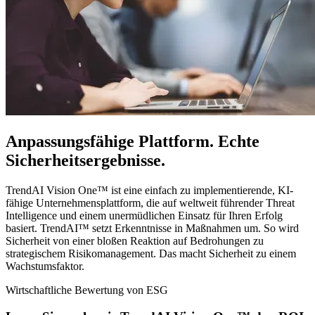
Anpassungsfähige Plattform. Echte
Sicherheitsergebnisse.
TrendAI Vision One™ ist eine einfach zu implementierende, KI-
fähige Unternehmensplattform, die auf weltweit führender Threat
Intelligence und einem unermüdlichen Einsatz für Ihren Erfolg
basiert. TrendAI™ setzt Erkenntnisse in Maßnahmen um. So wird
Sicherheit von einer bloßen Reaktion auf Bedrohungen zu
strategischem Risikomanagement. Das macht Sicherheit zu einem
Wachstumsfaktor.
Wirtschaftliche Bewertung von ESG​​​​‌ ‍ ​‍​‍‌‍ ‌ ​‍‌‍‍‌‌‍‌ ‌‍‍‌‌‍ ‍​‍​‍​ ‍‍​‍​‍‌ ​ ‌‍​‌‌‍ ‍‌‍‍‌‌ ‌​‌ ‍‌​‍ ‍‌‍‍‌‌‍ ​‍​‍​‍ ​​‍​‍‌‍‍​‌ ​‍‌‍‌‌‌‍‌‍​‍​‍​ ‍‍​‍​‍‌‍‍​‌ ‌​‌ ‌​‌ ​​​ ‍‍​‍ ​‍ ‌‍ ​‌‍ ‌‍​ ‌‍​‌‌‍ ​‌‍‍​‌‍ ‌ ​ ‌ ‌​​ ‍‍​ ​ ​ ​ ​ ​ ​ ‌​​‍ ‌‍‍‌‌‍ ‍‌ ‌​‌‍‌‌‌‍ ‍‌ ‌​​‍ ‌‍‌‌‌‍‌​‌‍‍‌‌ ‌​​‍ ‌‍ ‌‌‍ ‌‍‌​‌‍‌‌​ ‌‌ ​​‌ ​‍‌‍‌‌‌ ​ ‌‍‌‌‌‍ ‍‌ ‌​‌‍​‌‌ ‌​‌‍‍‌‌‍ ‌‍ ‍​ ‍ ‌‍‍‌‌‍‌​​ ‌‌‍‌​​ ‌​‌‍​ ​ ​‍​ ‌‍​ ​​​ ‍​‌‍​ ​‍ ‌‌‍‌‍‌‍​ ‌‍​ ​ ‌‍​‍ ‌​ ‌​​ ‍‌‌‍​‍‌‍‌​​‍ ‌‌‍​‌​ ​‌​ ‌​​ ‌‍​‍ ‌​ ‌​​ ​​​ ​‍​ ‌ ​ ​​​ ‍‌‌‍‌‍‌‍​‌​ ​‌​ ​‌​ ‍​​ ‍‌​ ‍ ‌ ‌​‌ ‍‌‌ ​​‌‍‌‌​ ‌‌ ​​‌‍​‌‌‍‌ ‌‍‌‌​ ‍ ‌ ​​‌‍​‌‌ ‌​‌‍‍​​ ‌‌ ​ ‌‍‌‌‌‍​ ‌ ‌​‌‍‍‌‌‍ ‌‍ ‍‌ ​ ​‍‌‌​ ‌‌‌​​‍‌‌ ‌‍‍ ‌‍‌‌‌ ‍‌​‍‌‌​ ​ ‌​‌​​‍‌‌​ ​ ‌​‌​​‍‌‌​ ​‍​ ​‍‌‍‌‍‌‍​ ​ ‌‍​ ​‍​ ​‍‌‍‌​​ ‌‌​ ​‌​ ‍‌‌‍‌‌‌‍​‍​ ‌ ​‍‌‌​ ​‍​ ​‍​‍‌‌​ ‌‌‌​‌​​‍ ‍‌‍‌‌‌ ‍‌‌‍‌‌‌‍​‍‌ ​‍‌‍ ‌ ‌ ​ ‌‍​‍‌‍​‌‌ ​ ‌‍‌‌‌‌‌‌‌ ​‍‌‍ ​​ ‌‌‍‍​‌ ‌​‌ ‌​‌ ​​​‍‌‌​ ​ ‌​​‌​‍‌‌​ ​‍‌​‌‍​‍‌‌​ ​‍‌​‌‍‌‍ ​‌‍ ‌‍​ ‌‍​‌‌‍ ​‌‍‍​‌‍ ‌ ​ ‌ ‌​​‍‌‌​ ​ ‌​​‌​ ​ ​ ​ ​ ​ ​ ‌​​‍‌‍‌‍‍‌‌‍‌​​ ‌‌‍‌​​ ‌​‌‍​ ​ ​‍​ ‌‍​ ​​​ ‍​‌‍​ ​‍ ‌‌‍‌‍‌‍​ ‌‍​ ​ ‌‍​‍ ‌​ ‌​​ ‍‌‌‍​‍‌‍‌​​‍ ‌‌‍​‌​ ​‌​ ‌​​ ‌‍​‍ ‌​ ‌​​ ​​​ ​‍​ ‌ ​ ​​​ ‍‌‌‍‌‍‌‍​‌​ ​‌​ ​‌​ ‍​​ ‍‌​‍‌‍‌ ‌​‌ ‍‌‌ ​​‌‍‌‌​ ‌‌ ​​‌‍​‌‌‍‌ ‌‍‌‌​‍‌‍‌ ​​‌‍​‌‌ ‌​‌‍‍​​ ‌‌ ​ ‌‍‌‌‌‍​ ‌ ‌​‌‍‍‌‌‍ ‌‍ ‍‌ ​ ​‍‌‌​ ‌‌‌​​‍‌‌ ‌‍‍ ‌‍‌‌‌ ‍‌​‍‌‌​ ​ ‌​‌​​‍‌‌​ ​ ‌​‌​​‍‌‌​ ​‍​ ​‍‌‍‌‍‌‍​ ​ ‌‍​ ​‍​ ​‍‌‍‌​​ ‌‌​ ​‌​ ‍‌‌‍‌‌‌‍​‍​ ‌ ​‍‌‌​ ​‍​ ​‍​‍‌‌​ ‌‌‌​‌​​‍ ‍‌‍‌‌‌ ‍‌‌‍‌‌‌‍​‍‌ ​‍‌‍ ‌ ‌ ​‍​‍‌ ‌