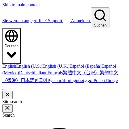
Skip to main content
Sie werden angegriffen?
Support
Anmelden
Suchen
Deutsch
English
English (U.S.)
English (U.K.)
Español (España)
Español
繁體中文（台灣）
繁體中文
(México)
Deutsch
Italiano
Français
（香港）
한국어
日本語
العربية
Русский
Português
Polski
Türkçe
Site search
Search