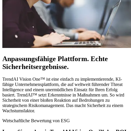
Anpassungsfähige Plattform. Echte
Sicherheitsergebnisse.
TrendAI Vision One™ ist eine einfach zu implementierende, KI-
fähige Unternehmensplattform, die auf weltweit führender Threat
Intelligence und einem unermüdlichen Einsatz für Ihren Erfolg
basiert. TrendAI™ setzt Erkenntnisse in Maßnahmen um. So wird
Sicherheit von einer bloßen Reaktion auf Bedrohungen zu
strategischem Risikomanagement. Das macht Sicherheit zu einem
Wachstumsfaktor.
Wirtschaftliche Bewertung von ESG​​​​‌ ‍ ​‍​‍‌‍ ‌ ​‍‌‍‍‌‌‍‌ ‌‍‍‌‌‍ ‍​‍​‍​ ‍‍​‍​‍‌ ​ ‌‍​‌‌‍ ‍‌‍‍‌‌ ‌​‌ ‍‌​‍ ‍‌‍‍‌‌‍ ​‍​‍​‍ ​​‍​‍‌‍‍​‌ ​‍‌‍‌‌‌‍‌‍​‍​‍​ ‍‍​‍​‍‌‍‍​‌ ‌​‌ ‌​‌ ​​​ ‍‍​‍ ​‍ ‌‍ ​‌‍ ‌‍​ ‌‍​‌‌‍ ​‌‍‍​‌‍ ‌ ​ ‌ ‌​​ ‍‍​ ​ ​ ​ ​ ​ ​ ‌​​‍ ‌‍‍‌‌‍ ‍‌ ‌​‌‍‌‌‌‍ ‍‌ ‌​​‍ ‌‍‌‌‌‍‌​‌‍‍‌‌ ‌​​‍ ‌‍ ‌‌‍ ‌‍‌​‌‍‌‌​ ‌‌ ​​‌ ​‍‌‍‌‌‌ ​ ‌‍‌‌‌‍ ‍‌ ‌​‌‍​‌‌ ‌​‌‍‍‌‌‍ ‌‍ ‍​ ‍ ‌‍‍‌‌‍‌​​ ‌‌‍‌​​ ‌​‌‍​ ​ ​‍​ ‌‍​ ​​​ ‍​‌‍​ ​‍ ‌‌‍‌‍‌‍​ ‌‍​ ​ ‌‍​‍ ‌​ ‌​​ ‍‌‌‍​‍‌‍‌​​‍ ‌‌‍​‌​ ​‌​ ‌​​ ‌‍​‍ ‌​ ‌​​ ​​​ ​‍​ ‌ ​ ​​​ ‍‌‌‍‌‍‌‍​‌​ ​‌​ ​‌​ ‍​​ ‍‌​ ‍ ‌ ‌​‌ ‍‌‌ ​​‌‍‌‌​ ‌‌ ​​‌‍​‌‌‍‌ ‌‍‌‌​ ‍ ‌ ​​‌‍​‌‌ ‌​‌‍‍​​ ‌‌ ​ ‌‍‌‌‌‍​ ‌ ‌​‌‍‍‌‌‍ ‌‍ ‍‌ ​ ​‍‌‌​ ‌‌‌​​‍‌‌ ‌‍‍ ‌‍‌‌‌ ‍‌​‍‌‌​ ​ ‌​‌​​‍‌‌​ ​ ‌​‌​​‍‌‌​ ​‍​ ​‍‌‍‌‍‌‍​ ​ ‌‍​ ​‍​ ​‍‌‍‌​​ ‌‌​ ​‌​ ‍‌‌‍‌‌‌‍​‍​ ‌ ​‍‌‌​ ​‍​ ​‍​‍‌‌​ ‌‌‌​‌​​‍ ‍‌‍‌‌‌ ‍‌‌‍‌‌‌‍​‍‌ ​‍‌‍ ‌ ‌ ​ ‌‍​‍‌‍​‌‌ ​ ‌‍‌‌‌‌‌‌‌ ​‍‌‍ ​​ ‌‌‍‍​‌ ‌​‌ ‌​‌ ​​​‍‌‌​ ​ ‌​​‌​‍‌‌​ ​‍‌​‌‍​‍‌‌​ ​‍‌​‌‍‌‍ ​‌‍ ‌‍​ ‌‍​‌‌‍ ​‌‍‍​‌‍ ‌ ​ ‌ ‌​​‍‌‌​ ​ ‌​​‌​ ​ ​ ​ ​ ​ ​ ‌​​‍‌‍‌‍‍‌‌‍‌​​ ‌‌‍‌​​ ‌​‌‍​ ​ ​‍​ ‌‍​ ​​​ ‍​‌‍​ ​‍ ‌‌‍‌‍‌‍​ ‌‍​ ​ ‌‍​‍ ‌​ ‌​​ ‍‌‌‍​‍‌‍‌​​‍ ‌‌‍​‌​ ​‌​ ‌​​ ‌‍​‍ ‌​ ‌​​ ​​​ ​‍​ ‌ ​ ​​​ ‍‌‌‍‌‍‌‍​‌​ ​‌​ ​‌​ ‍​​ ‍‌​‍‌‍‌ ‌​‌ ‍‌‌ ​​‌‍‌‌​ ‌‌ ​​‌‍​‌‌‍‌ ‌‍‌‌​‍‌‍‌ ​​‌‍​‌‌ ‌​‌‍‍​​ ‌‌ ​ ‌‍‌‌‌‍​ ‌ ‌​‌‍‍‌‌‍ ‌‍ ‍‌ ​ ​‍‌‌​ ‌‌‌​​‍‌‌ ‌‍‍ ‌‍‌‌‌ ‍‌​‍‌‌​ ​ ‌​‌​​‍‌‌​ ​ ‌​‌​​‍‌‌​ ​‍​ ​‍‌‍‌‍‌‍​ ​ ‌‍​ ​‍​ ​‍‌‍‌​​ ‌‌​ ​‌​ ‍‌‌‍‌‌‌‍​‍​ ‌ ​‍‌‌​ ​‍​ ​‍​‍‌‌​ ‌‌‌​‌​​‍ ‍‌‍‌‌‌ ‍‌‌‍‌‌‌‍​‍‌ ​‍‌‍ ‌ ‌ ​‍​‍‌ ‌