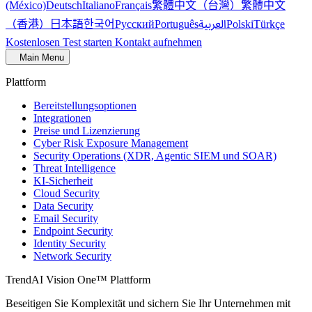
繁體中文（台灣）
繁體中文
(México)
Deutsch
Italiano
Français
（香港）
한국어
日本語
العربية
Русский
Português
Polski
Türkçe
Kostenlosen Test starten
Kontakt aufnehmen
Main Menu
Plattform
Bereitstellungsoptionen
Integrationen
Preise und Lizenzierung
Cyber Risk Exposure Management
Security Operations (XDR, Agentic SIEM und SOAR)
Threat Intelligence
KI-Sicherheit
Cloud Security
Data Security
Email Security
Endpoint Security
Identity Security
Network Security
TrendAI Vision One™ Plattform
Beseitigen Sie Komplexität und sichern Sie Ihr Unternehmen mit