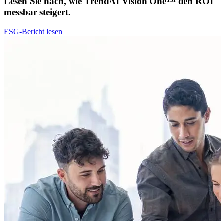
Lesen Sie nach, wie TrendAI Vision One™ den ROI
messbar steigert.​​​​‌ ‍ ​‍​‍‌‍ ‌ ​‍‌‍‍‌‌‍‌ ‌‍‍‌‌‍ ‍​‍​‍​ ‍‍​‍​‍‌ ​ ‌‍​‌‌‍ ‍‌‍‍‌‌ ‌​‌ ‍‌​‍ ‍‌‍‍‌‌‍ ​‍​‍​‍ ​​‍​‍‌‍‍​‌ ​‍‌‍‌‌‌‍‌‍​‍​‍​ ‍‍​‍​‍‌‍‍​‌ ‌​‌ ‌​‌ ​​​ ‍‍​‍ ​‍ ‌‍ ​‌‍ ‌‍​ ‌‍​‌‌‍ ​‌‍‍​‌‍ ‌ ​ ‌ ‌​​ ‍‍​ ​ ​ ​ ​ ​ ​ ‌​​‍ ‌‍‍‌‌‍ ‍‌ ‌​‌‍‌‌‌‍ ‍‌ ‌​​‍ ‌‍‌‌‌‍‌​‌‍‍‌‌ ‌​​‍ ‌‍ ‌‌‍ ‌‍‌​‌‍‌‌​ ‌‌ ​​‌ ​‍‌‍‌‌‌ ​ ‌‍‌‌‌‍ ‍‌ ‌​‌‍​‌‌ ‌​‌‍‍‌‌‍ ‌‍ ‍​ ‍ ‌‍‍‌‌‍‌​​ ‌‌‍‌​​ ‌​‌‍​ ​ ​‍​ ‌‍​ ​​​ ‍​‌‍​ ​‍ ‌‌‍‌‍‌‍​ ‌‍​ ​ ‌‍​‍ ‌​ ‌​​ ‍‌‌‍​‍‌‍‌​​‍ ‌‌‍​‌​ ​‌​ ‌​​ ‌‍​‍ ‌​ ‌​​ ​​​ ​‍​ ‌ ​ ​​​ ‍‌‌‍‌‍‌‍​‌​ ​‌​ ​‌​ ‍​​ ‍‌​ ‍ ‌ ‌​‌ ‍‌‌ ​​‌‍‌‌​ ‌‌ ​​‌‍​‌‌‍‌ ‌‍‌‌​ ‍ ‌ ​​‌‍​‌‌ ‌​‌‍‍​​ ‌‌ ​ ‌‍‌‌‌‍​ ‌ ‌​‌‍‍‌‌‍ ‌‍ ‍‌ ​ ​‍‌‌​ ‌‌‌​​‍‌‌ ‌‍‍ ‌‍‌‌‌ ‍‌​‍‌‌​ ​ ‌​‌​​‍‌‌​ ​ ‌​‌​​‍‌‌​ ​‍​ ​‍‌‍‌‍‌‍​ ​ ‌‍​ ​‍​ ​‍‌‍‌​​ ‌‌​ ​‌​ ‍‌‌‍‌‌‌‍​‍​ ‌ ​‍‌‌​ ​‍​ ​‍​‍‌‌​ ‌‌‌​‌​​‍ ‍‌‍‍​‌‍‌‌‌‍​‌‌‍‌​‌‍‍‌‌‍ ‍‌‍‌ ​ ‌‍​‍‌‍​‌‌ ​ ‌‍‌‌‌‌‌‌‌ ​‍‌‍ ​​ ‌‌‍‍​‌ ‌​‌ ‌​‌ ​​​‍‌‌​ ​ ‌​​‌​‍‌‌​ ​‍‌​‌‍​‍‌‌​ ​‍‌​‌‍‌‍ ​‌‍ ‌‍​ ‌‍​‌‌‍ ​‌‍‍​‌‍ ‌ ​ ‌ ‌​​‍‌‌​ ​ ‌​​‌​ ​ ​ ​ ​ ​ ​ ‌​​‍‌‍‌‍‍‌‌‍‌​​ ‌‌‍‌​​ ‌​‌‍​ ​ ​‍​ ‌‍​ ​​​ ‍​‌‍​ ​‍ ‌‌‍‌‍‌‍​ ‌‍​ ​ ‌‍​‍ ‌​ ‌​​ ‍‌‌‍​‍‌‍‌​​‍ ‌‌‍​‌​ ​‌​ ‌​​ ‌‍​‍ ‌​ ‌​​ ​​​ ​‍​ ‌ ​ ​​​ ‍‌‌‍‌‍‌‍​‌​ ​‌​ ​‌​ ‍​​ ‍‌​‍‌‍‌ ‌​‌ ‍‌‌ ​​‌‍‌‌​ ‌‌ ​​‌‍​‌‌‍‌ ‌‍‌‌​‍‌‍‌ ​​‌‍​‌‌ ‌​‌‍‍​​ ‌‌ ​ ‌‍‌‌‌‍​ ‌ ‌​‌‍‍‌‌‍ ‌‍ ‍‌ ​ ​‍‌‌​ ‌‌‌​​‍‌‌ ‌‍‍ ‌‍‌‌‌ ‍‌​‍‌‌​ ​ ‌​‌​​‍‌‌​ ​ ‌​‌​​‍‌‌​ ​‍​ ​‍‌‍‌‍‌‍​ ​ ‌‍​ ​‍​ ​‍‌‍‌​​ ‌‌​ ​‌​ ‍‌‌‍‌‌‌‍​‍​ ‌ ​‍‌‌​ ​‍​ ​‍​‍‌‌​ ‌‌‌​‌​​‍ ‍‌‍‍​‌‍‌‌‌‍​‌‌‍‌​‌‍‍‌‌‍ ‍‌‍‌ ​‍​‍‌ ‌
ESG-Bericht lesen