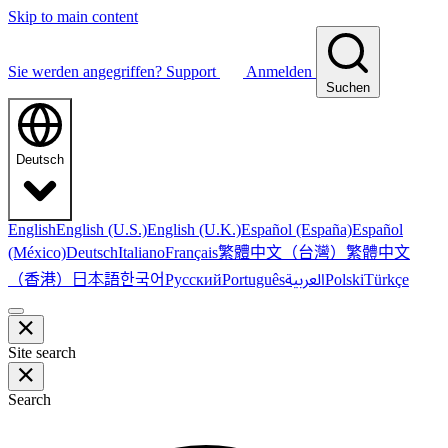
Skip to main content
Sie werden angegriffen?
Support
Anmelden
Suchen
Deutsch
English
English (U.S.)
English (U.K.)
Español (España)
Español
繁體中文（台灣）
繁體中文
(México)
Deutsch
Italiano
Français
（香港）
한국어
日本語
العربية
Русский
Português
Polski
Türkçe
Site search
Search