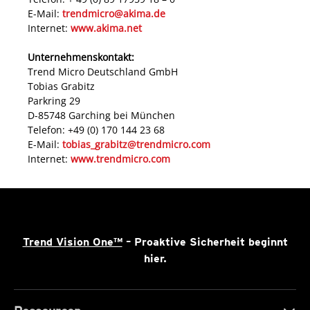
E-Mail:
trendmicro@akima.de
Internet:
www.akima.net
Unternehmenskontakt:
Trend Micro Deutschland GmbH
Tobias Grabitz
Parkring 29
D-85748 Garching bei München
Telefon: +49 (0) 170 144 23 68
E-Mail:
tobias_grabitz@trendmicro.com
Internet:
www.trendmicro.com
Trend Vision One™
– Proaktive Sicherheit beginnt
hier.