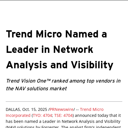
roducts
One-Platform
pen On A New Tab
pen On A New Tab
pen On A New Tab
pen On A New Tab
pen On A New Tab
Trend Micro Named a
Leader in Network
Analysis and Visibility
Trend Vision One™ ranked among top vendors in
the NAV solutions market
roducts
ews Article
DALLAS, Oct. 15, 2025 /
PRNewswire
/ --
Trend Micro
Incorporated
(
TYO: 4704
;
TSE: 4704
) announced today that it
has been named a Leader in Network Analysis and Visibility
(NAV) solutions by Forrester. The analyst firm's independent