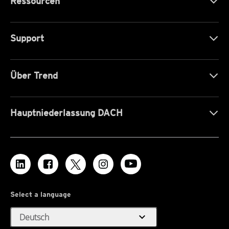
Ressourcen
Support
Über Trend
Hauptniederlassung DACH
Select a language
expand_more
Deutsch