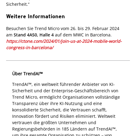
Sicherheit.“
Weitere Informationen
pen On A New Tab
Besuchen Sie Trend Micro vom 26. bis 29. Februar 2024
am
Stand 4A50, Halle 4
auf dem MWC in Barcelona.
https://ctone.com/2024/01/join-us-at-2024-mobile-world-
congress-in-barcelona/
Über TrendAI™
TrendAI™, ein weltweit führender Anbieter von KI-
Sicherheit und der Enterprise-Geschäftsbereich von
Trend Micro, ermöglicht Organisationen vollständige
Transparenz über ihre KI-Nutzung und eine
konsolidierte Sicherheit, die Vertrauen schafft,
Innovation fördert und Risiken eliminiert. Weltweit
vertrauen die größten Unternehmen und
Regierungsbehörden in 185 Ländern auf TrendAI™,
um ihre gesamte Organisation zu schützen – von