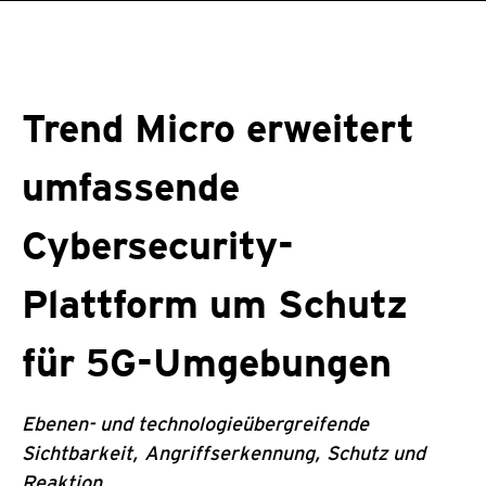
roducts
One-Platform
pen On A New Tab
pen On A New Tab
pen On A New Tab
pen On A New Tab
pen On A New Tab
Trend Micro erweitert
umfassende
Cybersecurity-
Plattform um Schutz
für 5G-Umgebungen
Ebenen- und technologieübergreifende
Sichtbarkeit, Angriffserkennung, Schutz und
Reaktion