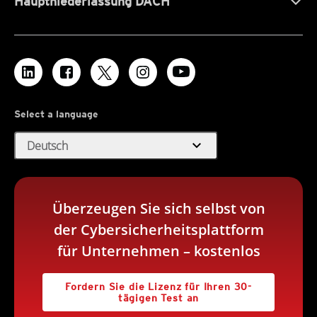
Hauptniederlassung DACH
Select a language
expand_more
Deutsch
Überzeugen Sie sich selbst von
der Cybersicherheitsplattform
für Unternehmen – kostenlos
Fordern Sie die Lizenz für Ihren 30-
tägigen Test an