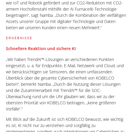
wie IoT und Robotik gefördert und zur CO2-Reduktion mit CO2-
armem Hochofenstahl mithilfe der AI Furnace®-Technologie
beigetragen“, sagt Namba. „Durch die Kombination der vielfältigen
Assets unserer Gruppe mit digitaler Technologie und Daten
bieten wir unseren Kunden einen neuen Mehrwert.“
ERGEBNISSE
Schnellere Reaktion und sichere KI
„Wir haben TrendAI™-Lösungen an verschiedenen Punkten
eingesetzt, u. a. für Endpunkte, E-Mail, Netzwerk und Cloud, und
wir berücksichtigen sie Sensoren, die einen umfassenden
Überblick über die gesamte Cybersicherheit von KOBELCO
bieten“, bemerkt Namba. „Durch die Nutzung dieser Lösungen
und die Zusammenarbeit mit TrendAI™ für die SOC-
Überwachung rund um die Uhr glauben wir, dass wir zu der
obersten Priorität von KOBELCO beitragen, „keine größeren
Vorfälle“.“
Mit Blick auf die Zukunft ist sich KOBELCO bewusst, wie wichtig
es ist, KI nicht nur zu verstehen und sorgfältig zu
implementieren, sondern auch Integrationen vor Cyberrisiken zu