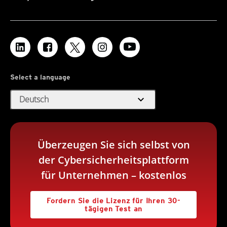
Select a language
expand_more
Deutsch
Überzeugen Sie sich selbst von
der Cybersicherheitsplattform
für Unternehmen – kostenlos
Fordern Sie die Lizenz für Ihren 30-
tägigen Test an