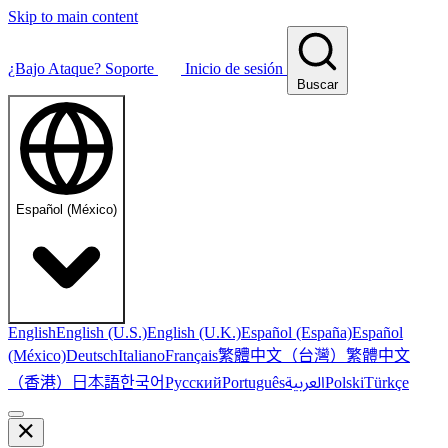
Skip to main content
¿Bajo Ataque?
Soporte
Inicio de sesión
Buscar
Español (México)
English
English (U.S.)
English (U.K.)
Español (España)
Español
繁體中文（台灣）
繁體中文
(México)
Deutsch
Italiano
Français
（香港）
한국어
日本語
العربية
Русский
Português
Polski
Türkçe