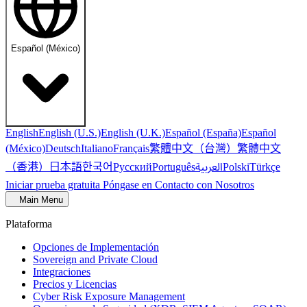
Español (México)
English
English (U.S.)
English (U.K.)
Español (España)
Español
繁體中文（台灣）
繁體中文
(México)
Deutsch
Italiano
Français
（香港）
한국어
日本語
العربية
Русский
Português
Polski
Türkçe
Iniciar prueba gratuita
Póngase en Contacto con Nosotros
Main Menu
Plataforma
Opciones de Implementación
Sovereign and Private Cloud
Integraciones
Precios y Licencias
Cyber Risk Exposure Management