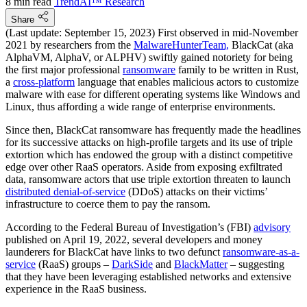
8 min read
TrendAI™ Research
Share
(Last update: September 15, 2023) First observed in mid-November
2021 by researchers from the
MalwareHunterTeam,
BlackCat (aka
AlphaVM, AlphaV, or ALPHV) swiftly gained notoriety for being
the first major professional
ransomware
family to be written in Rust,
a
cross-platform
language that enables malicious actors to customize
malware with ease for different operating systems like Windows and
Linux, thus affording a wide range of enterprise environments.
Since then, BlackCat ransomware has frequently made the headlines
for its successive attacks on high-profile targets and its use of triple
extortion which has endowed the group with a distinct competitive
edge over other RaaS operators. Aside from exposing exfiltrated
data, ransomware actors that use triple extortion threaten to launch
distributed denial-of-service
(DDoS) attacks on their victims’
infrastructure to coerce them to pay the ransom.
According to the Federal Bureau of Investigation’s (FBI)
advisory
published on April 19, 2022, several developers and money
launderers for BlackCat have links to two defunct
ransomware-as-a-
service
(RaaS) groups –
DarkSide
and
BlackMatter
– suggesting
that they have been leveraging established networks and extensive
experience in the RaaS business.