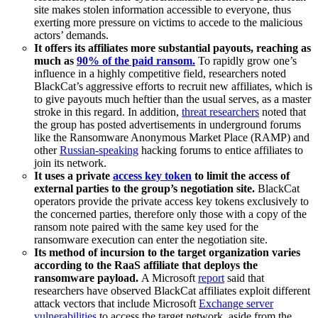
site makes stolen information accessible to everyone, thus
exerting more pressure on victims to accede to the malicious
actors’ demands.
It offers its affiliates more substantial payouts, reaching as
much as
90% of the paid ransom.
To rapidly grow one’s
influence in a highly competitive field, researchers noted
BlackCat’s aggressive efforts to recruit new affiliates, which is
to give payouts much heftier than the usual serves, as a master
stroke in this regard. In addition,
threat researchers
noted that
the group has posted advertisements in underground forums
like the Ransomware Anonymous Market Place (RAMP) and
other
Russian-speaking
hacking forums to entice affiliates to
join its network.
It uses a private
access key token
to limit the access of
external parties to the group’s negotiation site.
BlackCat
operators provide the private access key tokens exclusively to
the concerned parties, therefore only those with a copy of the
ransom note paired with the same key used for the
ransomware execution can enter the negotiation site.
Its method of incursion to the target organization varies
according to the RaaS affiliate that deploys the
ransomware payload.
A Microsoft
report
said that
researchers have observed BlackCat affiliates exploit different
attack vectors that include Microsoft
Exchange server
vulnerabilities
to access the target network, aside from the