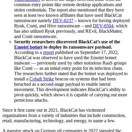
common entry points like remote desktop applications and
stolen credentials. The report also mentioned that they have
seen at least two known affiliates that have used BlackCat
ransomware namely
DEV-0237
– known for having deployed
Ryuk, Conti, and Hive ransomware – and
DEV-0504,
which
has also utilized Ryuk previously, and REvil, BlackMatter,
and Conti ransomware.
Security researchers discovered BlackCat’s use of the
Emotet botnet
to deploy its ransomware payload.
According to a
report
published on September 17, 2022,
BlackCat was observed to have used the Emotet botnet
malware — previously used by other notorious RaaS groups
like Conti — as an initial entry point for its infection chain.
The researchers further stated that the botnet was deployed to
install a
Cobalt Strike
beacon on systems that had been
breached as a second-stage payload to enable lateral
movement. This development indicates BlackCat’s ability to
pivot quickly, which shows it is capable of carrying out more
pernicious attacks.
Since it first came out in 2021, BlackCat has victimized
organizations from a variety of industries that include construction,
retail, manufacturing, technology, and energy, to name a few.
A massive attack on German oil companies in 2022 signaled the