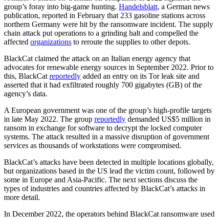
group’s foray into big-game hunting.
Handelsblatt,
a German news
publication, reported in February that 233 gasoline stations across
northern Germany were hit by the ransomware incident. The supply
chain attack put operations to a grinding halt and compelled the
affected
organizations
to reroute the supplies to other depots.
BlackCat claimed the attack on an Italian energy agency that
advocates for renewable energy sources in September 2022. Prior to
this, BlackCat
reportedly
added an entry on its Tor leak site and
asserted that it had exfiltrated roughly 700 gigabytes (GB) of the
agency’s data.
A European government was one of the group’s high-profile targets
in late May 2022. The group
reportedly
demanded US$5 million in
ransom in exchange for software to decrypt the locked computer
systems. The attack resulted in a massive disruption of government
services as thousands of workstations were compromised.
BlackCat’s attacks have been detected in multiple locations globally,
but organizations based in the US lead the victim count, followed by
some in Europe and Asia-Pacific. The next sections discuss the
types of industries and countries affected by BlackCat’s attacks in
more detail.
In December 2022, the operators behind BlackCat ransomware used