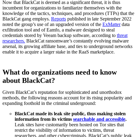
Now that BlackCat is deemed as a significant threat, it is thus
incumbent for organizations to familiarize themselves with the
knowledge of the tactics, techniques, and procedures (TTPs) that the
BlackCat gang employs.
Reports
published in late September 2022
noted the group’s use of an upgraded version of the
ExMatter
data
exfiltration tool and of Eamfo, a malware designed to steal
credentials stored by Veeam backup software, according to
threat
researchers.
BlackCat ransomware’s constantly evolving malware
arsenal, its growing affiliate base, and ties to underground networks
enable it to acquire a larger stake in the RaaS marketplace.
What do organizations need to know
about BlackCat?
Given BlackCat’s reputation for sophisticated and unorthodox
methods, the following reasons account for its rising popularity and
expanding foothold in the criminal underground:
BlackCat made its leak site public, thus making stolen
information from its victims
searchable and accessible
.
Leak sites have customarily been hosted on Tor sites that
restrict the visibility of information to victims, threat
researchers, and other cybercriminals. BlackCat’s public leak