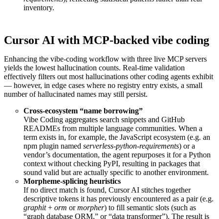
inventory.
Cursor AI with MCP-backed vibe coding
Enhancing the vibe-coding workflow with three live MCP servers
yields the lowest hallucination counts. Real-time validation
effectively filters out most hallucinations other coding agents exhibit
— however, in edge cases where no registry entry exists, a small
number of hallucinated names may still persist.
Cross-ecosystem “name borrowing”
Vibe Coding aggregates search snippets and GitHub
READMEs from multiple language communities. When a
term exists in, for example, the JavaScript ecosystem (e.g. an
npm plugin named
serverless-python-requirements
) or a
vendor’s documentation, the agent repurposes it for a Python
context without checking PyPI, resulting in packages that
sound valid but are actually specific to another environment.
Morpheme-splicing heuristics
If no direct match is found, Cursor AI stitches together
descriptive tokens it has previously encountered as a pair (e.g.
graphit
+
orm
or
morpher
) to fill semantic slots (such as
“graph database ORM,” or “data transformer”). The result is