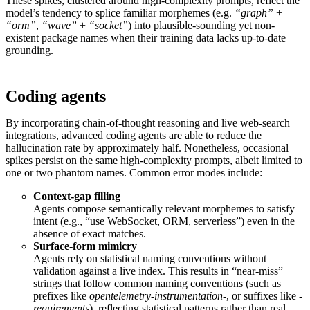
These spikes, clustered around high-complexity prompts, reflect the
model’s tendency to splice familiar morphemes (e.g.
“graph”
+
“orm”
,
“wave”
+
“socket”
) into plausible-sounding yet non-
existent package names when their training data lacks up-to-date
grounding.
Coding agents
By incorporating chain-of-thought reasoning and live web-search
integrations, advanced coding agents are able to reduce the
hallucination rate by approximately half. Nonetheless, occasional
spikes persist on the same high-complexity prompts, albeit limited to
one or two phantom names. Common error modes include:
Context-gap filling
Agents compose semantically relevant morphemes to satisfy
intent (e.g., “use WebSocket, ORM, serverless”) even in the
absence of exact matches.
Surface-form mimicry
Agents rely on statistical naming conventions without
validation against a live index. This results in “near-miss”
strings that follow common naming conventions (such as
prefixes like
opentelemetry-instrumentation-
, or suffixes like
-
requirements
), reflecting statistical patterns rather than real