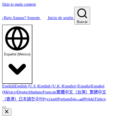
Skip to main content
¿Bajo Ataque?
Soporte
Inicio de sesión
Buscar
Español (México)
English
English (U.S.)
English (U.K.)
Español (España)
Español
繁體中文（台灣）
繁體中文
(México)
Deutsch
Italiano
Français
（香港）
한국어
日本語
العربية
Русский
Português
Polski
Türkçe