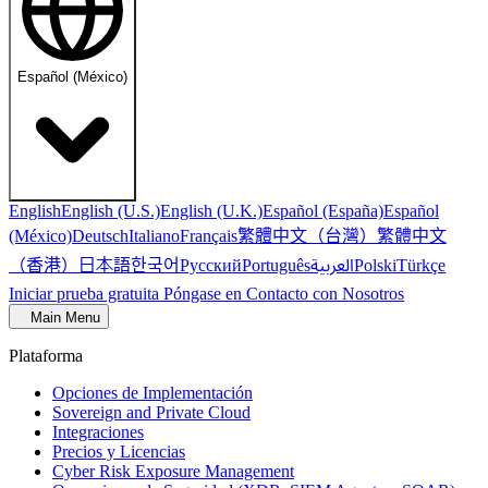
Español (México)
English
English (U.S.)
English (U.K.)
Español (España)
Español
繁體中文（台灣）
繁體中文
(México)
Deutsch
Italiano
Français
（香港）
한국어
日本語
العربية
Русский
Português
Polski
Türkçe
Iniciar prueba gratuita
Póngase en Contacto con Nosotros
Main Menu
Plataforma
Opciones de Implementación
Sovereign and Private Cloud
Integraciones
Precios y Licencias
Cyber Risk Exposure Management