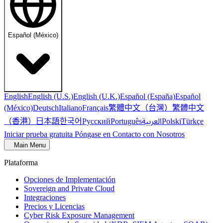
Español (México)
English
English (U.S.)
English (U.K.)
Español (España)
Español
繁體中文（台灣）
繁體中文
(México)
Deutsch
Italiano
Français
（香港）
한국어
日本語
العربية
Русский
Português
Polski
Türkçe
Iniciar prueba gratuita
Póngase en Contacto con Nosotros
Main Menu
Plataforma
Opciones de Implementación
Sovereign and Private Cloud
Integraciones
Precios y Licencias
Cyber Risk Exposure Management