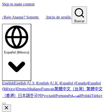
Skip to main content
¿Bajo Ataque?
Soporte
Inicio de sesión
Buscar
Español (México)
English
English (U.S.)
English (U.K.)
Español (España)
Español
繁體中文（台灣）
繁體中文
(México)
Deutsch
Italiano
Français
（香港）
한국어
日本語
العربية
Русский
Português
Polski
Türkçe