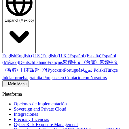
Español (México)
English
English (U.S.)
English (U.K.)
Español (España)
Español
繁體中文（台灣）
繁體中文
(México)
Deutsch
Italiano
Français
（香港）
한국어
日本語
العربية
Русский
Português
Polski
Türkçe
Iniciar prueba gratuita
Póngase en Contacto con Nosotros
Main Menu
Plataforma
Opciones de Implementación
Sovereign and Private Cloud
Integraciones
Precios y Licencias
Cyber Risk Exposure Management