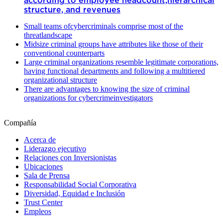
according to employee headcount,hierarchical
structure, and revenues
Small teams ofcybercriminals comprise most of the
threatlandscape
Midsize criminal groups have attributes like those of their
conventional counterparts
Large criminal organizations resemble legitimate corporations,
having functional departments and following a multitiered
organizational structure
There are advantages to knowing the size of criminal
organizations for cybercrimeinvestigators
Compañía
Acerca de
Liderazgo ejecutivo
Relaciones con Inversionistas
Ubicaciones
Sala de Prensa
Responsabilidad Social Corporativa
Diversidad, Equidad e Inclusión
Trust Center
Empleos