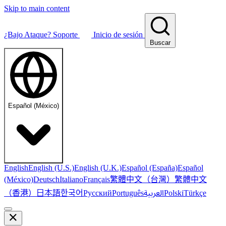
Skip to main content
¿Bajo Ataque?
Soporte
Inicio de sesión
Buscar
Español (México)
English
English (U.S.)
English (U.K.)
Español (España)
Español
繁體中文（台灣）
繁體中文
(México)
Deutsch
Italiano
Français
（香港）
한국어
日本語
العربية
Русский
Português
Polski
Türkçe