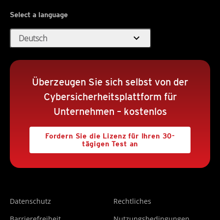
Select a language
expand_more
Deutsch
Überzeugen Sie sich selbst von der
Cybersicherheitsplattform für
Unternehmen – kostenlos
Fordern Sie die Lizenz für Ihren 30-
tägigen Test an
Datenschutz
Rechtliches
Barrierefreiheit
Nutzungsbedingungen